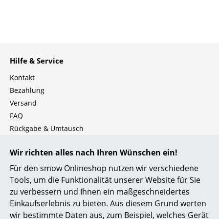
Einzelteile
... alle Tische
Aufbewahren
Hilfe & Service
Regale & Schränke
Kontakt
Bezahlung
Bücherregale
Versand
Wandregale
FAQ
Rückgabe & Umtausch
Sideboards & Kommoden
Unsere Vorteile auf einen Blick
TV Möbel
Wir richten alles nach Ihren Wünschen ein!
USM Anfertigung nach Maß
Für den smow Onlineshop nutzen wir verschiedene
Beistell- & Rollcontainer
Wir bieten Ihnen
Tools, um die Funktionalität unserer Website für Sie
Barmöbel
Kostenlosen Versand nach Deutschland
zu verbessern und Ihnen ein maßgeschneidertes
Einkaufserlebnis zu bieten. Aus diesem Grund werten
Schnelle Lieferung
Garderoben
wir bestimmte Daten aus, zum Beispiel, welches Gerät
30 Tage Rückgaberecht