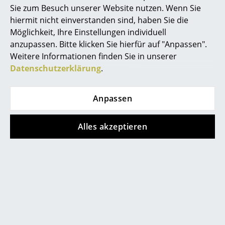
Sie zum Besuch unserer Website nutzen. Wenn Sie
Kleinaufbewahrung
Persönliche Ansprechpartner
hiermit nicht einverstanden sind, haben Sie die
Sichere Zahlung durch SSL-Verschlüsselung
Einzelteile
Möglichkeit, Ihre Einstellungen individuell
Datenschutz
anzupassen. Bitte klicken Sie hierfür auf "Anpassen".
... alle Aufbewahrungsmöbel
Weitere Informationen finden Sie in unserer
smow Store
Datenschutzerklärung
.
Licht
Solothurn
Hängeleuchten & Deckenleuchten
Anpassen
smow
Tischleuchten
Über uns
Alles akzeptieren
Schreibtischleuchten
Jobs bei smow
Arbeiten bei smow
Stehleuchten & Leseleuchten
smow vor Ort
Referenzen
Bodenleuchten
Newsletter
Wandleuchten
Presse
AGB
Outdoor-Leuchten