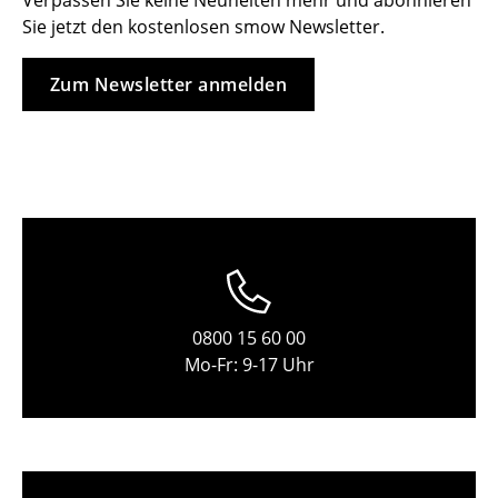
Verpassen Sie keine Neuheiten mehr und abonnieren
Sie jetzt den kostenlosen smow Newsletter.
Hocker
Bänke & Liegen
Zum Newsletter anmelden
Sitzsäcke
Gartenstühle
Kinderstühle
Schaukelstühle
Bürodrehstühle
0800 15 60 00
Konferenzstühle
Mo-Fr: 9-17 Uhr
Bürosessel
Einzelteile
... alle Sitzmöbel