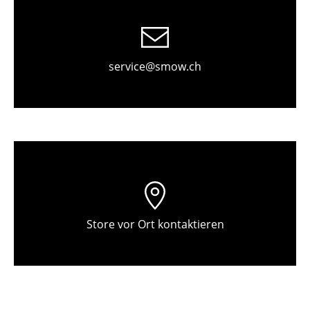
Tische
Esstische
service@smow.ch
Beistelltische
Couchtische
Schreibtische
Sekretäre & PC-Tische
Konferenztische
Stehtische & Stehpulte
Store vor Ort kontaktieren
Kindertische
Gartentische
Servierwagen