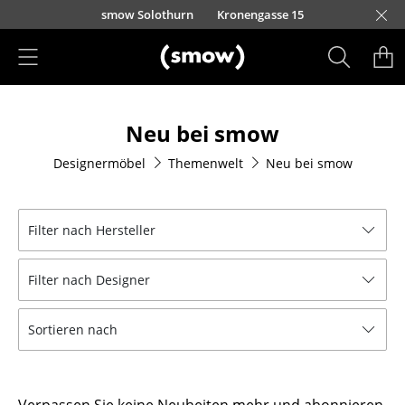
Direkt zum Inhalt
smow Solothurn
Kronengasse 15
Produkte
Neu bei smow
Sitzmöbel
Designermöbel
Themenwelt
Neu bei smow
Esszimmerstühle
Sofas
Filter nach Hersteller
Sessel
Filter nach Designer
Loungesessel
Stühle
Sortieren nach
Freischwinger
Barhocker