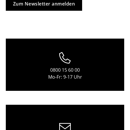
Zum Newsletter anmelden
Einzelteile
... alle Tische
Aufbewahren
Regale & Schränke
Bücherregale
Wandregale
0800 15 60 00
Mo-Fr: 9-17 Uhr
Sideboards & Kommoden
TV Möbel
Beistell- & Rollcontainer
Barmöbel
Garderoben