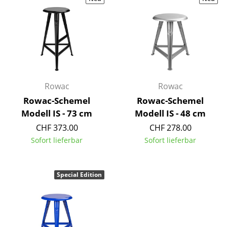
Hocker
Bänke & Liegen
Sitzsäcke
Gartenstühle
Rowac
Rowac
Kinderstühle
Rowac-Schemel
Rowac-Schemel
Modell IS - 73 cm
Modell IS - 48 cm
Schaukelstühle
CHF 373.00
CHF 278.00
Bürodrehstühle
Sofort lieferbar
Sofort lieferbar
Konferenzstühle
Special Edition
Bürosessel
Einzelteile
... alle Sitzmöbel