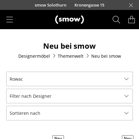
Direkt zum Inhalt
smow Solothurn
Kronengasse 15
Produkte
Neu bei smow
Sitzmöbel
Designermöbel
Themenwelt
Neu bei smow
Esszimmerstühle
Sofas
Rowac
Sessel
Filter nach Designer
Loungesessel
Stühle
Sortieren nach
Freischwinger
Barhocker
Neu
Neu