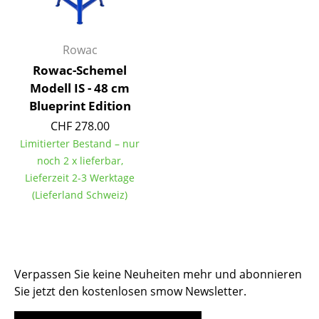
Tische
Esstische
Rowac
Rowac-Schemel
Beistelltische
Modell IS - 48 cm
Couchtische
Blueprint Edition
CHF 278.00
Schreibtische
Limitierter Bestand – nur
Sekretäre & PC-Tische
noch 2 x lieferbar,
Lieferzeit 2-3 Werktage
Konferenztische
(Lieferland Schweiz)
Stehtische & Stehpulte
Kindertische
Verpassen Sie keine Neuheiten mehr und abonnieren
Gartentische
Sie jetzt den kostenlosen smow Newsletter.
Servierwagen