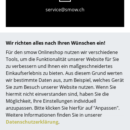
Kleinaufbewahrung
service@smow.ch
Einzelteile
... alle Aufbewahrungsmöbel
Licht
Wir richten alles nach Ihren Wünschen ein!
Für den smow Onlineshop nutzen wir verschiedene
Hängeleuchten & Deckenleuchten
Tools, um die Funktionalität unserer Website für Sie
Tischleuchten
zu verbessern und Ihnen ein maßgeschneidertes
Einkaufserlebnis zu bieten. Aus diesem Grund werten
Store vor Ort kontaktieren
Schreibtischleuchten
wir bestimmte Daten aus, zum Beispiel, welches Gerät
Sie zum Besuch unserer Website nutzen. Wenn Sie
Stehleuchten & Leseleuchten
hiermit nicht einverstanden sind, haben Sie die
Bodenleuchten
Möglichkeit, Ihre Einstellungen individuell
anzupassen. Bitte klicken Sie hierfür auf "Anpassen".
Wandleuchten
Weitere Informationen finden Sie in unserer
Datenschutzerklärung
.
Outdoor-Leuchten