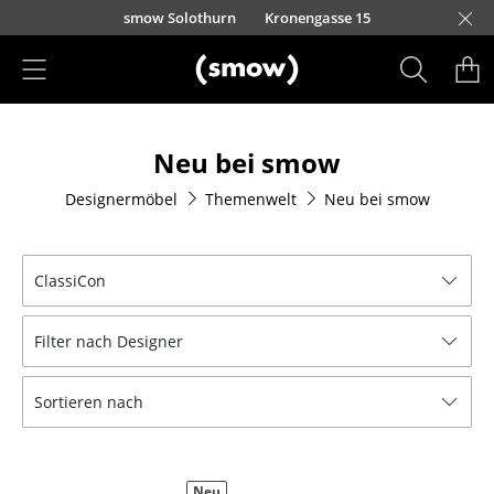
Direkt zum Inhalt
smow Solothurn
Kronengasse 15
Produkte
Neu bei smow
Sitzmöbel
Designermöbel
Themenwelt
Neu bei smow
Esszimmerstühle
Sofas
ClassiCon
Sessel
Filter nach Designer
Loungesessel
Stühle
Sortieren nach
Freischwinger
Barhocker
Neu