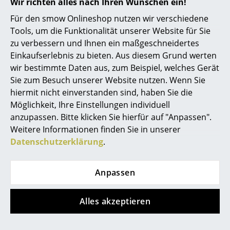
Wir richten alles nach Ihren Wünschen ein!
Kleinaufbewahrung
Für den smow Onlineshop nutzen wir verschiedene
Einzelteile
Tools, um die Funktionalität unserer Website für Sie
zu verbessern und Ihnen ein maßgeschneidertes
Hilfe & Service
... alle Aufbewahrungsmöbel
Einkaufserlebnis zu bieten. Aus diesem Grund werten
Kontakt
wir bestimmte Daten aus, zum Beispiel, welches Gerät
Licht
Bezahlung
Sie zum Besuch unserer Website nutzen. Wenn Sie
Versand
hiermit nicht einverstanden sind, haben Sie die
Hängeleuchten & Deckenleuchten
FAQ
Möglichkeit, Ihre Einstellungen individuell
Rückgabe & Umtausch
Tischleuchten
anzupassen. Bitte klicken Sie hierfür auf "Anpassen".
Weitere Informationen finden Sie in unserer
Unsere Vorteile auf einen Blick
Schreibtischleuchten
Datenschutzerklärung
.
USM Anfertigung nach Maß
Stehleuchten & Leseleuchten
Wir bieten Ihnen
Anpassen
Bodenleuchten
Kostenlosen Versand nach Deutschland
Schnelle Lieferung
Wandleuchten
Alles akzeptieren
30 Tage Rückgaberecht
Outdoor-Leuchten
Persönliche Ansprechpartner