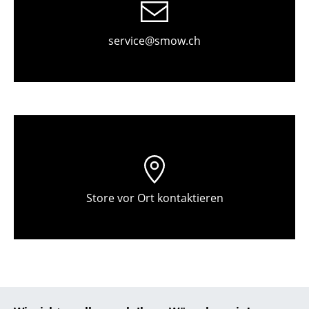
Einzelteile
... alle Tische
service@smow.ch
Aufbewahren
Regale & Schränke
Bücherregale
Wandregale
Sideboards & Kommoden
Store vor Ort kontaktieren
TV Möbel
Beistell- & Rollcontainer
Barmöbel
Garderoben