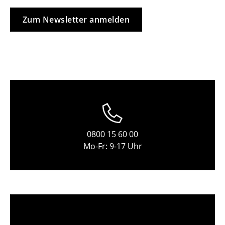
Tische
Zum Newsletter anmelden
Esstische
Beistelltische
Couchtische
Schreibtische
Sekretäre & PC-Tische
Konferenztische
0800 15 60 00
Mo-Fr: 9-17 Uhr
Stehtische & Stehpulte
Kindertische
Gartentische
Servierwagen