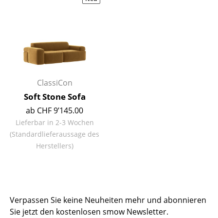
Hocker
Bänke & Liegen
Sitzsäcke
Gartenstühle
ClassiCon
Kinderstühle
Soft Stone Sofa
Schaukelstühle
ab CHF 9’145.00
Lieferbar in 2-3 Wochen
Bürodrehstühle
(Standardlieferaussage des
Herstellers)
Konferenzstühle
Bürosessel
Einzelteile
Verpassen Sie keine Neuheiten mehr und abonnieren
... alle Sitzmöbel
Sie jetzt den kostenlosen smow Newsletter.