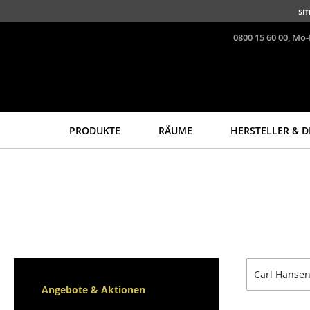
Direkt zum Inhalt
sm
0800 15 60 00, Mo-
PRODUKTE
RÄUME
HERSTELLER & D
Sitzmöbel
Tische
Esszimmerstühle
Esstische
Sofas
Beistelltische
Sessel
Couchtische
Loungesessel
Schreibtische
Stühle
Sekretäre & PC-Tische
Carl Hansen
Freischwinger
Konferenztische
Angebote & Aktionen
Barhocker
Stehtische &