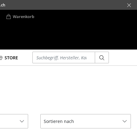
.ch
Warenkorb
Einen Suchbegriff eingeben
STORE
Betten
Accessoires
Doppelbetten
Uhren
Einzelbetten
Spiegel
Stapelbetten
Figuren & Miniaturen
Kinderbetten
Vasen
Nachttische &
Tabletts
Sortieren nach
Bettzubehör
Büroutensilien
... alle Betten
Aufbewahrungsboxen