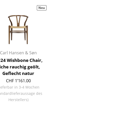
Decken
Neu
Kissen
Teppiche
Vorhänge
... alle Accessoires
Carl Hansen & Søn
24 Wishbone Chair,
iche rauchig geölt,
Geflecht natur
CHF 1’161.00
ieferbar in 3-4 Wochen
Büro
andardlieferaussage des
Arbeitsplatz
Herstellers)
Management Büro
Konferenzraum