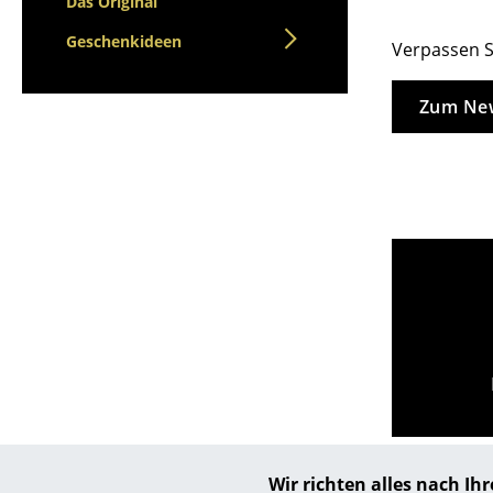
Das Original
Geschenkideen
Verpassen S
Zum New
Wir richten alles nach I