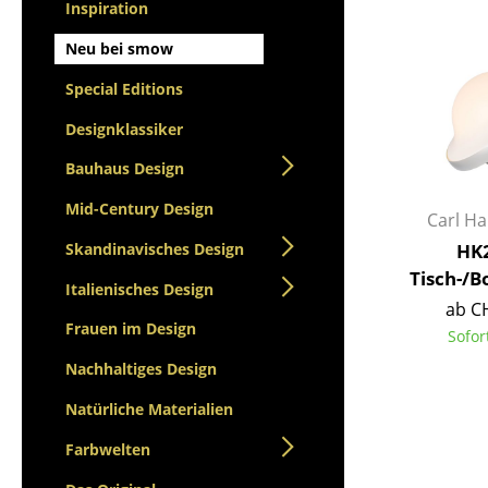
Stehpulte
Inspiration
Hocker
Kindertische
Bänke & Liegen
Neu bei smow
Gartentische
Sitzsäcke
Special Editions
Servierwagen
Gartenstühle
Einzelteile
Designklassiker
Kinderstühle
... alle Tische
Schaukelstühle
Bauhaus Design
Bürodrehstühle
Mid-Century Design
Carl H
Konferenzstühle
Skandinavisches Design
HK2
Bürosessel
Tisch-/
Einzelteile
Italienisches Design
ab C
... alle Sitzmöbel
Frauen im Design
Sofor
Nachhaltiges Design
Natürliche Materialien
Farbwelten