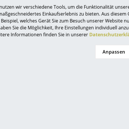
Richard Lampert
Ludwig Mies van der Rohe
tzen wir verschiedene Tools, um die Funktionalität unsere
Thonet
Marcel Breuer
maßgeschneidertes Einkaufserlebnis zu bieten. Aus diesem
USM Haller
Philippe Starck
Beispiel, welches Gerät Sie zum Besuch unserer Website nu
Vitra
Verner Panton
aben Sie die Möglichkeit, Ihre Einstellungen individuell anzu
itere Informationen finden Sie in unserer
Datenschutzerkl
... alle Hersteller A-Z
... alle Designer A-Z
eten Ihnen
smow Store
Neu bei smow
enlosen Versand nach
Solothurn
Anpassen
tschland
Inspiration
elle Lieferung
Special Editions
age Rückgaberecht
Designklassiker
önliche Ansprechpartner
Frauen im Design
ere Zahlung durch SSL-
chlüsselung
Bauhaus Design
enschutz
Midcentury Design
Skandinavisches De
e Bezahlung
Sie finden uns auch bei
Italienisches Design
Nachhaltiges Desig
Natürliche Material