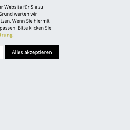
r Website für Sie zu
 Grund werten wir
tzen. Wenn Sie hiermit
passen. Bitte klicken Sie
ärung
.
Kundenurteile
Alles akzeptieren
smow.ch
ist durchschnittlich
sign
mit
5
von
5
Sternen
bewertet, basierend auf
5
Kunden-Bewertungen von
n
Trusted Shops.
smow.de
ist durchschnittlich
ien