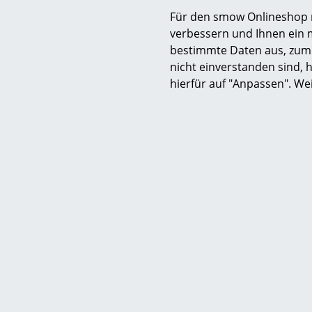
Für den smow Onlineshop nu
verbessern und Ihnen ein 
bestimmte Daten aus, zum 
nicht einverstanden sind, h
hierfür auf "Anpassen". We
Hilfe & Service
Wir bi
Kontakt
Kost
Deu
Bezahlung
Schn
Versand
30 T
FAQ
Pers
Rückgabe & Umtausch
Sich
Unsere Vorteile auf einen Blick
Vers
USM Anfertigung nach Maß
Dat
smow
Sicher
Über uns
Jobs bei smow