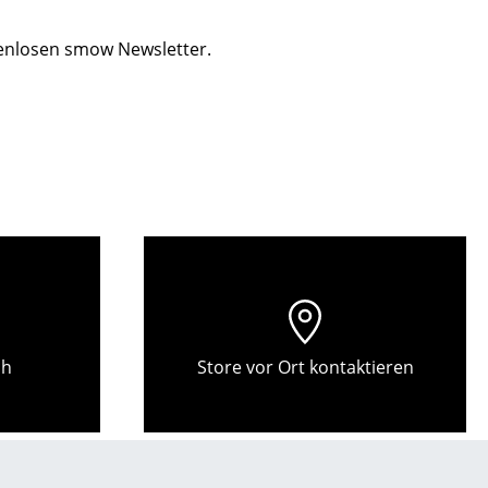
Empfang
Cafeteria
tenlosen smow Newsletter.
Branchenlösungen
Sicheres Arbeiten
Das Original
ch
Store vor Ort kontaktieren