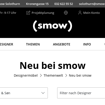
ow Solothurn
Kronengasse 15
032 622 55 52
solothurn@smow
Fr: 9-17 Uhr
Projektplanung
Mein Konto
ESIGNER
THEMEN
ANGEBOTE
INFO
Aufbewahren
Licht
Neu bei smow
Regale & Schränke
Hängeleuchten &
Deckenleuchten
Bücherregale
Tischleuchten
Designermöbel
Themenwelt
Neu bei smow
Wandregale
Schreibtischleuchten
Sideboards &
Kommoden
Stehleuchten &
Leseleuchten
 & Søn
Filter nach Designer
TV Möbel
Bodenleuchten
Beistell- &
Rollcontainer
Wandleuchten