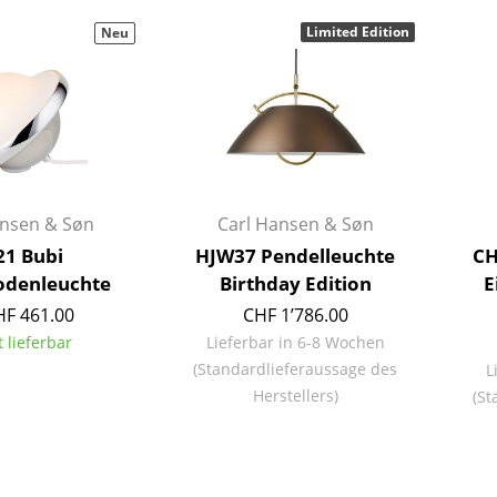
Barmöbel
Outdoor-Leuchten
Limited Edition
Neu
Garderoben
Akkuleuchten
Kleinaufbewahrung
... alle Leuchten
Einzelteile
... alle Aufbewahrungsmöbel
USM Haller Konfigurator
ansen & Søn
Carl Hansen & Søn
1 Bubi
HJW37 Pendelleuchte
CH
Bodenleuchte
Birthday Edition
E
HF 461.00
CHF 1’786.00
t lieferbar
Lieferbar in 6-8 Wochen
(Standardlieferaussage des
L
Zuhause
Herstellers)
(St
Wohnzimmer
Esszimmer
Schlafzimmer