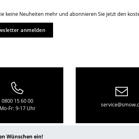
Kinderzimmer
Arbeitszimmer
ie keine Neuheiten mehr und abonnieren Sie jetzt den kos
Diele
sletter anmelden
Badezimmer
Stauraum
Balkon & Garten
Hersteller
Designer
Artemide
Alvar Aalto
Cassina
Arne Jacobsen
Fritz Hansen
Charles & Ray Eames
HAY
Eero Saarinen
0800 15 60 00
service@smow.
Knoll International
Egon Eiermann
Mo-Fr: 9-17 Uhr
Louis Poulsen
Eileen Gray
Muuto
Jean Prouvé
Nils Holger Moormann
Le Corbusier
hren Wünschen ein!