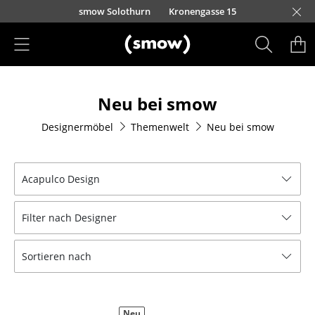
Direkt zum Inhalt
smow Solothurn
Kronengasse 15
Produkte
Neu bei smow
Sitzmöbel
Designermöbel
Themenwelt
Neu bei smow
Esszimmerstühle
Sofas
Acapulco Design
Sessel
Filter nach Designer
Loungesessel
Stühle
Sortieren nach
Freischwinger
Barhocker
Neu