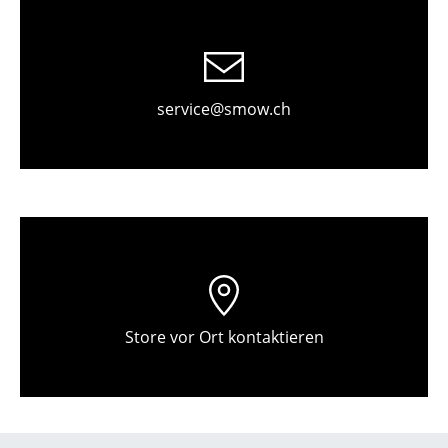
Einzelteile
... alle Tische
Aufbewahren
service@smow.ch
Regale & Schränke
Bücherregale
Wandregale
Sideboards & Kommoden
TV Möbel
Store vor Ort kontaktieren
Beistell- & Rollcontainer
Barmöbel
Garderoben