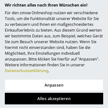
Kleinaufbewahrung
Wir richten alles nach Ihren Wünschen ein!
Für den smow Onlineshop nutzen wir verschiedene
Einzelteile
Tools, um die Funktionalität unserer Website für Sie
... alle Aufbewahrungsmöbel
zu verbessern und Ihnen ein maßgeschneidertes
Einkaufserlebnis zu bieten. Aus diesem Grund werten
Hilfe & Service
Licht
wir bestimmte Daten aus, zum Beispiel, welches Gerät
Kontakt
Sie zum Besuch unserer Website nutzen. Wenn Sie
Hängeleuchten & Deckenleuchten
hiermit nicht einverstanden sind, haben Sie die
Bezahlung
Möglichkeit, Ihre Einstellungen individuell
Versand
Tischleuchten
anzupassen. Bitte klicken Sie hierfür auf "Anpassen".
FAQ
Schreibtischleuchten
Weitere Informationen finden Sie in unserer
Rückgabe & Umtausch
Datenschutzerklärung
.
Unsere Vorteile auf einen Blick
Stehleuchten & Leseleuchten
USM Anfertigung nach Maß
Bodenleuchten
Anpassen
Wir bieten Ihnen
Wandleuchten
Kostenlosen Versand nach Deutschland
Alles akzeptieren
Outdoor-Leuchten
Schnelle Lieferung