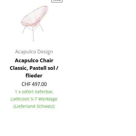
Hocker
Bänke & Liegen
Sitzsäcke
Gartenstühle
Acapulco Design
Kinderstühle
Acapulco Chair
Classic, Pastell sol /
Schaukelstühle
flieder
Bürodrehstühle
CHF 497.00
1 x sofort lieferbar,
Konferenzstühle
Lieferzeit 5-7 Werktage
Bürosessel
(Lieferland Schweiz)
Einzelteile
... alle Sitzmöbel