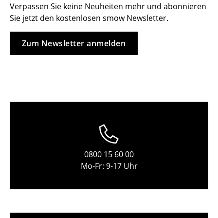
Verpassen Sie keine Neuheiten mehr und abonnieren
Tische
Sie jetzt den kostenlosen smow Newsletter.
Esstische
Zum Newsletter anmelden
Beistelltische
Couchtische
Schreibtische
Sekretäre & PC-Tische
Konferenztische
Stehtische & Stehpulte
0800 15 60 00
Mo-Fr: 9-17 Uhr
Kindertische
Gartentische
Servierwagen