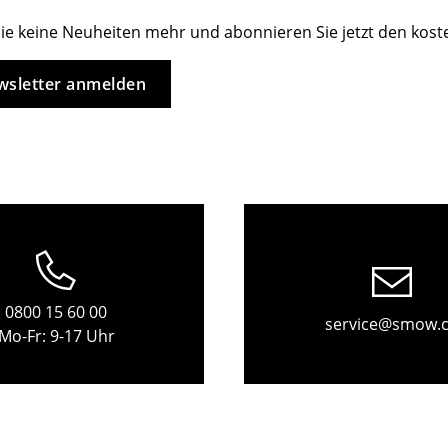
Barmöbel
Outdoor-Leuchten
ie keine Neuheiten mehr und abonnieren Sie jetzt den kos
Garderoben
Akkuleuchten
Kleinaufbewahrung
... alle Leuchten
sletter anmelden
Einzelteile
... alle Aufbewahrungsmöbel
USM Haller Konfigurator
0800 15 60 00
service@smow.
Mo-Fr: 9-17 Uhr
Zuhause
Wohnzimmer
Esszimmer
Schlafzimmer