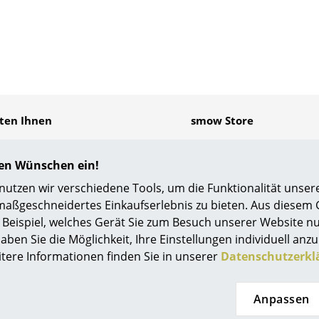
Kinderzimmer
Arbeitszimmer
Diele
Badezimmer
Stauraum
Balkon & Garten
eten Ihnen
smow Store
Hersteller
Designer
enlosen Versand nach
Solothurn
tschland
hren Wünschen ein!
Artemide
Alvar Aalto
elle Lieferung
tzen wir verschiedene Tools, um die Funktionalität unsere
Cassina
Arne Jacobsen
age Rückgaberecht
maßgeschneidertes Einkaufserlebnis zu bieten. Aus diesem
önliche Ansprechpartner
Fritz Hansen
Charles & Ray Eames
Beispiel, welches Gerät Sie zum Besuch unserer Website nu
ere Zahlung durch SSL-
HAY
Eero Saarinen
chlüsselung
aben Sie die Möglichkeit, Ihre Einstellungen individuell anzu
Knoll International
Egon Eiermann
enschutz
itere Informationen finden Sie in unserer
Datenschutzerkl
Louis Poulsen
Eileen Gray
Muuto
Jean Prouvé
e Bezahlung
Sie finden uns auch bei
Anpassen
Nils Holger Moormann
Le Corbusier