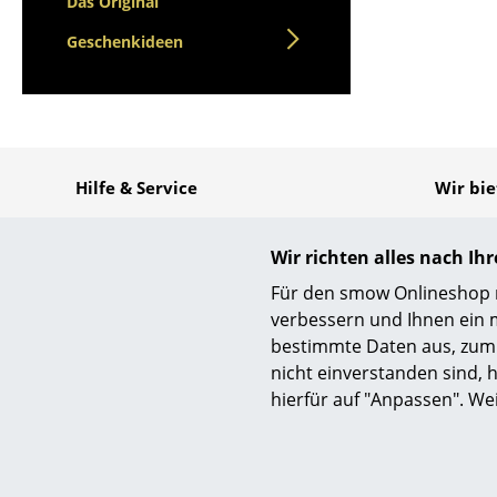
Das Original
Geschenkideen
Hilfe & Service
Wir bi
Kontakt
Kost
Deu
Bezahlung
Wir richten alles nach I
Schn
Versand
Für den smow Onlineshop nu
30 T
FAQ
verbessern und Ihnen ein 
Pers
Rückgabe & Umtausch
bestimmte Daten aus, zum 
Sich
Unsere Vorteile auf einen Blick
Vers
nicht einverstanden sind, h
USM Anfertigung nach Maß
Dat
hierfür auf "Anpassen". We
smow
Sicher
Über uns