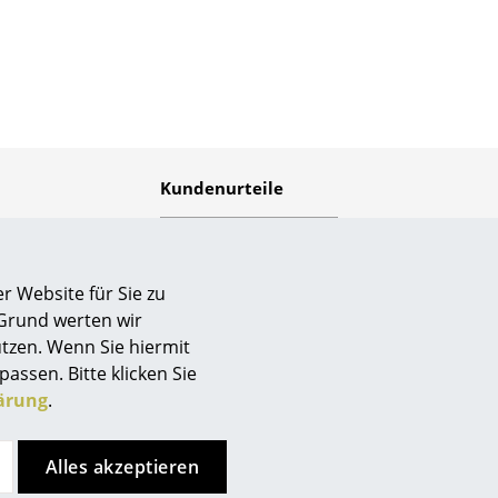
Empfang
Cafeteria
Branchenlösungen
Sicheres Arbeiten
Kundenurteile
Das Original
r Website für Sie zu
 Grund werten wir
tzen. Wenn Sie hiermit
passen. Bitte klicken Sie
ärung
.
smow.ch
ist durchschnittlich
mit
5
von
5
Sternen
bewertet, basierend auf
4
Alles akzeptieren
Kunden-Bewertungen von
Trusted Shops.