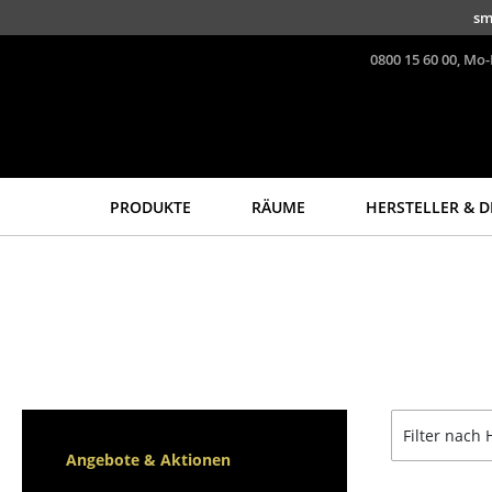
Direkt zum Inhalt
sm
0800 15 60 00, Mo-
PRODUKTE
RÄUME
HERSTELLER & D
Sitzmöbel
Tische
Esszimmerstühle
Esstische
Sofas
Beistelltische
Sessel
Couchtische
Loungesessel
Schreibtische
Stühle
Sekretäre & PC-Tische
Filter nach 
Freischwinger
Konferenztische
Angebote & Aktionen
Barhocker
Stehtische &