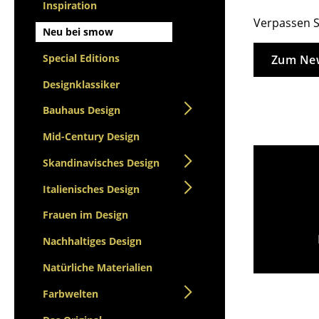
Stehpulte
Inspiration
Hocker
Verpassen S
Kindertische
Bänke & Liegen
Neu bei smow
Gartentische
Sitzsäcke
Special Editions
Zum New
Servierwagen
Gartenstühle
Einzelteile
Designklassiker
Kinderstühle
... alle Tische
Schaukelstühle
Bauhaus Design
Bürodrehstühle
Mid-Century Design
Konferenzstühle
Skandinavisches Design
Bürosessel
Einzelteile
Italienisches Design
... alle Sitzmöbel
Frauen im Design
Nachhaltiges Design
Natürliche Materialien
Farbwelten