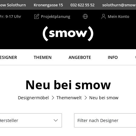
ow Solothurn
Kronengasse 15
032 622 55 52
solothurn@smow
Fr: 9-17 Uhr
Projektplanung
Mein Konto
ESIGNER
THEMEN
ANGEBOTE
INFO
Aufbewahren
Licht
Neu bei smow
Regale & Schränke
Hängeleuchten &
Deckenleuchten
Bücherregale
Tischleuchten
Designermöbel
Themenwelt
Neu bei smow
Wandregale
Schreibtischleuchten
Sideboards &
Kommoden
Stehleuchten &
Leseleuchten
Hersteller
Filter nach Designer
TV Möbel
Bodenleuchten
Beistell- &
Rollcontainer
Wandleuchten