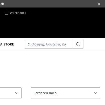
.ch
Warenkorb
Einen Suchbegriff eingeben
STORE
Betten
Accessoires
Doppelbetten
Uhren
Einzelbetten
Spiegel
Stapelbetten
Figuren & Miniaturen
Kinderbetten
Vasen
Nachttische &
Tabletts
Sortieren nach
Bettzubehör
Büroutensilien
... alle Betten
Aufbewahrungsboxen