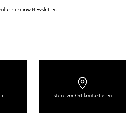
Decken
tenlosen smow Newsletter.
Kissen
Teppiche
Vorhänge
... alle Accessoires
ch
Store vor Ort kontaktieren
Büro
Arbeitsplatz
Management Büro
Konferenzraum