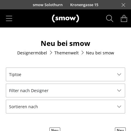
Direkt zum Inhalt
smow Solothurn
Kronengasse 15
Produkte
Neu bei smow
Sitzmöbel
Designermöbel
Themenwelt
Neu bei smow
Esszimmerstühle
Sofas
Tiptoe
Sessel
Filter nach Designer
Loungesessel
Stühle
Sortieren nach
Freischwinger
Barhocker
Neu
Neu