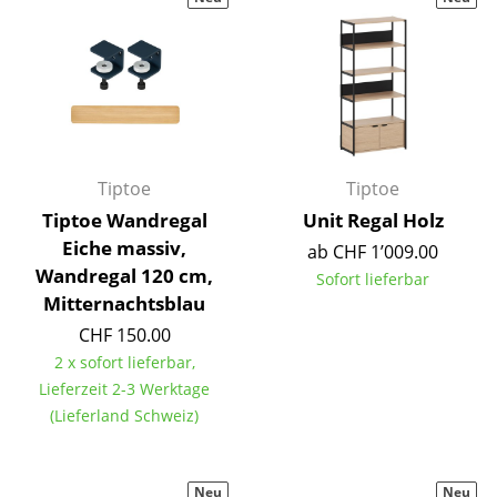
Hocker
Bänke & Liegen
Sitzsäcke
Gartenstühle
Tiptoe
Tiptoe
Kinderstühle
Tiptoe Wandregal
Unit Regal Holz
Eiche massiv,
Schaukelstühle
ab CHF 1’009.00
Wandregal 120 cm,
Sofort lieferbar
Bürodrehstühle
Mitternachtsblau
CHF 150.00
Konferenzstühle
2 x sofort lieferbar,
Bürosessel
Lieferzeit 2-3 Werktage
(Lieferland Schweiz)
Einzelteile
... alle Sitzmöbel
Neu
Neu