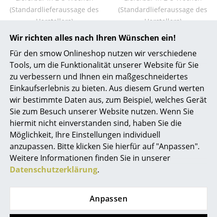
Akkuleuchten
(Standardlieferaussage des
(Standardlieferaussage des
Herstellers)
Herstellers)
... alle Leuchten
Wir richten alles nach Ihren Wünschen ein!
Betten
Für den smow Onlineshop nutzen wir verschiedene
Tools, um die Funktionalität unserer Website für Sie
Doppelbetten
Verpassen Sie keine Neuheiten mehr und abonnieren
zu verbessern und Ihnen ein maßgeschneidertes
Sie jetzt den kostenlosen smow Newsletter.
Einkaufserlebnis zu bieten. Aus diesem Grund werten
Einzelbetten
wir bestimmte Daten aus, zum Beispiel, welches Gerät
Stapelbetten
Sie zum Besuch unserer Website nutzen. Wenn Sie
Zum Newsletter anmelden
hiermit nicht einverstanden sind, haben Sie die
Kinderbetten
Möglichkeit, Ihre Einstellungen individuell
anzupassen. Bitte klicken Sie hierfür auf "Anpassen".
Nachttische & Bettzubehör
Weitere Informationen finden Sie in unserer
... alle Betten
Datenschutzerklärung
.
Accessoires
Anpassen
Uhren