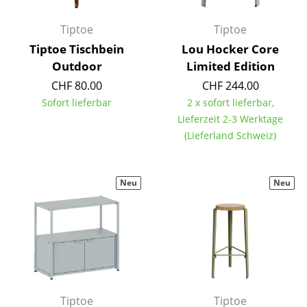
Einzelteile
Tiptoe
Tiptoe
... alle Tische
Tiptoe Tischbein
Lou Hocker Core
Outdoor
Limited Edition
Aufbewahren
CHF 80.00
CHF 244.00
Regale & Schränke
Sofort lieferbar
2 x sofort lieferbar,
Lieferzeit 2-3 Werktage
Bücherregale
(Lieferland Schweiz)
Wandregale
Sideboards & Kommoden
Neu
Neu
TV Möbel
Beistell- & Rollcontainer
Barmöbel
Garderoben
Tiptoe
Tiptoe