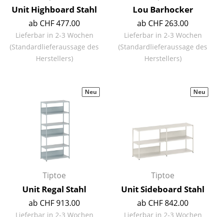
Unit Highboard Stahl
Kleinaufbewahrung
Lou Barhocker
ab CHF 477.00
ab CHF 263.00
Einzelteile
Lieferbar in 2-3 Wochen
Lieferbar in 2-3 Wochen
(Standardlieferaussage des
(Standardlieferaussage des
... alle Aufbewahrungsmöbel
Herstellers)
Herstellers)
Licht
Hängeleuchten & Deckenleuchten
Neu
Neu
Tischleuchten
Schreibtischleuchten
Stehleuchten & Leseleuchten
Bodenleuchten
Tiptoe
Tiptoe
Wandleuchten
Unit Regal Stahl
Unit Sideboard Stahl
ab CHF 913.00
ab CHF 842.00
Outdoor-Leuchten
Lieferbar in 2-3 Wochen
Lieferbar in 2-3 Wochen