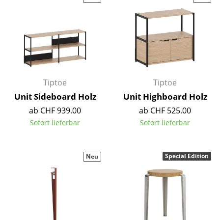
Tische
Esstische
Beistelltische
Couchtische
Tiptoe
Tiptoe
Schreibtische
Unit Sideboard Holz
Unit Highboard Holz
ab CHF 939.00
ab CHF 525.00
Sekretäre & PC-Tische
Sofort lieferbar
Sofort lieferbar
Konferenztische
Stehtische & Stehpulte
Special Edition
Neu
Kindertische
Gartentische
Servierwagen