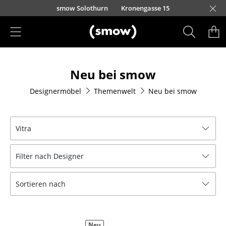
Direkt zum Inhalt
smow Solothurn
Kronengasse 15
Produkte
Neu bei smow
Sitzmöbel
Designermöbel
Themenwelt
Neu bei smow
Esszimmerstühle
Sofas
Vitra
Sessel
Filter nach Designer
Loungesessel
Stühle
Sortieren nach
Freischwinger
Barhocker
Neu