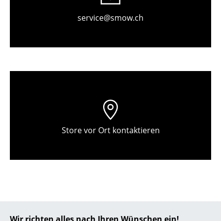
Einzelteile
service@smow.ch
... alle Tische
Aufbewahren
Regale & Schränke
Bücherregale
Wandregale
Store vor Ort kontaktieren
Sideboards & Kommoden
TV Möbel
Beistell- & Rollcontainer
Barmöbel
Garderoben
Wir richten alles nach Ihren Wünschen ein!