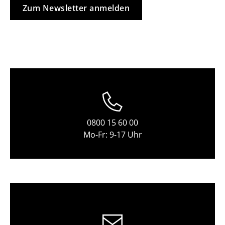
Zum Newsletter anmelden
Tische
Esstische
Beistelltische
Couchtische
Schreibtische
Sekretäre & PC-Tische
0800 15 60 00
Konferenztische
Mo-Fr: 9-17 Uhr
Stehtische & Stehpulte
Kindertische
Gartentische
Servierwagen