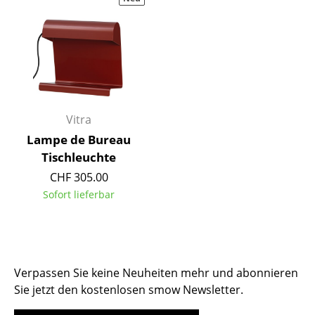
Hocker
Bänke & Liegen
Sitzsäcke
Gartenstühle
Vitra
Kinderstühle
Lampe de Bureau
Tischleuchte
Schaukelstühle
CHF 305.00
Bürodrehstühle
Sofort lieferbar
Konferenzstühle
Bürosessel
Einzelteile
Verpassen Sie keine Neuheiten mehr und abonnieren
Sie jetzt den kostenlosen smow Newsletter.
... alle Sitzmöbel