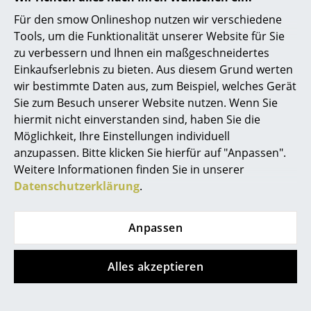
Kleinaufbewahrung
Für den smow Onlineshop nutzen wir verschiedene
Tools, um die Funktionalität unserer Website für Sie
Einzelteile
Hilfe & Service
zu verbessern und Ihnen ein maßgeschneidertes
... alle Aufbewahrungsmöbel
Kontakt
Einkaufserlebnis zu bieten. Aus diesem Grund werten
wir bestimmte Daten aus, zum Beispiel, welches Gerät
Bezahlung
Licht
Sie zum Besuch unserer Website nutzen. Wenn Sie
Versand
hiermit nicht einverstanden sind, haben Sie die
FAQ
Hängeleuchten & Deckenleuchten
Möglichkeit, Ihre Einstellungen individuell
Rückgabe & Umtausch
anzupassen. Bitte klicken Sie hierfür auf "Anpassen".
Tischleuchten
Unsere Vorteile auf einen Blick
Weitere Informationen finden Sie in unserer
USM Anfertigung nach Maß
Schreibtischleuchten
Datenschutzerklärung
.
Wir bieten Ihnen
Stehleuchten & Leseleuchten
Anpassen
Kostenlosen Versand nach Deutschland
Bodenleuchten
Schnelle Lieferung
30 Tage Rückgaberecht
Alles akzeptieren
Wandleuchten
Persönliche Ansprechpartner
Outdoor-Leuchten
Sichere Zahlung durch SSL-Verschlüsselung