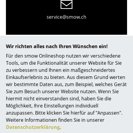
Kleinaufbewahrung
service@smow.ch
Einzelteile
... alle Aufbewahrungsmöbel
Licht
Wir richten alles nach Ihren Wünschen ein!
Hängeleuchten & Deckenleuchten
Für den smow Onlineshop nutzen wir verschiedene
Tools, um die Funktionalität unserer Website für Sie
Tischleuchten
zu verbessern und Ihnen ein maßgeschneidertes
Einkaufserlebnis zu bieten. Aus diesem Grund werten
Schreibtischleuchten
wir bestimmte Daten aus, zum Beispiel, welches Gerät
Store vor Ort kontaktieren
Stehleuchten & Leseleuchten
Sie zum Besuch unserer Website nutzen. Wenn Sie
hiermit nicht einverstanden sind, haben Sie die
Bodenleuchten
Möglichkeit, Ihre Einstellungen individuell
anzupassen. Bitte klicken Sie hierfür auf "Anpassen".
Wandleuchten
Weitere Informationen finden Sie in unserer
Outdoor-Leuchten
Datenschutzerklärung
.