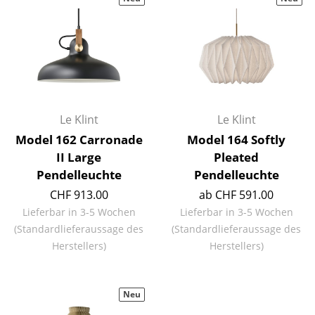
Hocker
Bänke & Liegen
Sitzsäcke
Gartenstühle
Le Klint
Le Klint
Kinderstühle
Model 162 Carronade
Model 164 Softly
II Large
Pleated
Schaukelstühle
Pendelleuchte
Pendelleuchte
Bürodrehstühle
CHF 913.00
ab CHF 591.00
Lieferbar in 3-5 Wochen
Lieferbar in 3-5 Wochen
Konferenzstühle
(Standardlieferaussage des
(Standardlieferaussage des
Bürosessel
Herstellers)
Herstellers)
Einzelteile
Neu
... alle Sitzmöbel