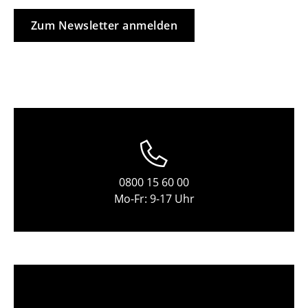
Einzelteile
Zum Newsletter anmelden
... alle Tische
Aufbewahren
Regale & Schränke
Bücherregale
Wandregale
0800 15 60 00
Sideboards & Kommoden
Mo-Fr: 9-17 Uhr
TV Möbel
Beistell- & Rollcontainer
Barmöbel
Garderoben