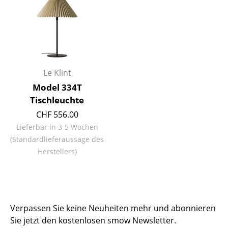
Tische
Esstische
Beistelltische
Le Klint
Couchtische
Model 334T
Schreibtische
Tischleuchte
CHF 556.00
Sekretäre & PC-Tische
Lieferbar in 3-5 Wochen
Konferenztische
(Standardlieferaussage des
Herstellers)
Stehtische & Stehpulte
Kindertische
Gartentische
Verpassen Sie keine Neuheiten mehr und abonnieren
Servierwagen
Sie jetzt den kostenlosen smow Newsletter.