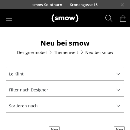
Direkt zum Inhalt
smow Solothurn
Kronengasse 15
Produkte
Neu bei smow
Sitzmöbel
Designermöbel
Themenwelt
Neu bei smow
Esszimmerstühle
Sofas
Le Klint
Sessel
Filter nach Designer
Loungesessel
Stühle
Sortieren nach
Freischwinger
Barhocker
Neu
Neu