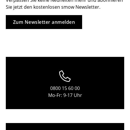
Verpassen Sie keine Neuheiten mehr und abonnieren
Sie jetzt den kostenlosen smow Newsletter.
Hocker
Bänke & Liegen
Zum Newsletter anmelden
Sitzsäcke
Gartenstühle
Kinderstühle
Schaukelstühle
Bürodrehstühle
0800 15 60 00
Konferenzstühle
Mo-Fr: 9-17 Uhr
Bürosessel
Einzelteile
... alle Sitzmöbel