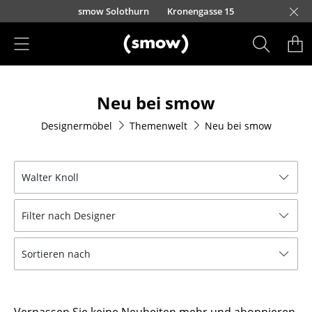
Direkt zum Inhalt
smow Solothurn
Kronengasse 15
Produkte
Neu bei smow
Sitzmöbel
Designermöbel
Themenwelt
Neu bei smow
Esszimmerstühle
Sofas
Walter Knoll
Sessel
Filter nach Designer
Loungesessel
Stühle
Sortieren nach
Freischwinger
Barhocker