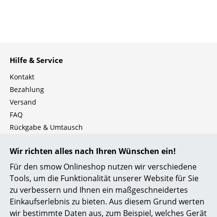
Einzelteile
... alle Tische
Aufbewahren
Hilfe & Service
Regale & Schränke
Kontakt
Bezahlung
Bücherregale
Versand
Wandregale
FAQ
Rückgabe & Umtausch
Sideboards & Kommoden
Unsere Vorteile auf einen Blick
TV Möbel
Wir richten alles nach Ihren Wünschen ein!
USM Anfertigung nach Maß
Für den smow Onlineshop nutzen wir verschiedene
Beistell- & Rollcontainer
Wir bieten Ihnen
Tools, um die Funktionalität unserer Website für Sie
Barmöbel
Kostenlosen Versand nach Deutschland
zu verbessern und Ihnen ein maßgeschneidertes
Einkaufserlebnis zu bieten. Aus diesem Grund werten
Schnelle Lieferung
Garderoben
wir bestimmte Daten aus, zum Beispiel, welches Gerät
30 Tage Rückgaberecht