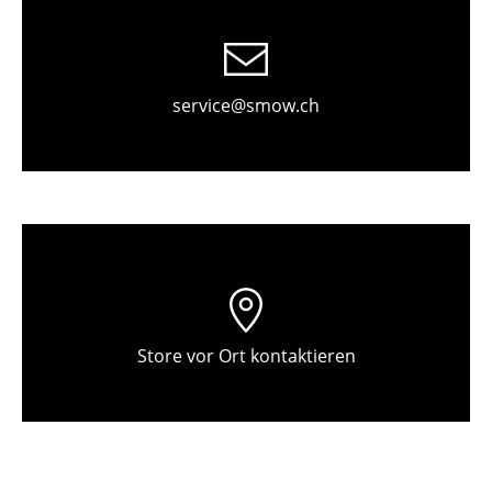
Tische
Esstische
service@smow.ch
Beistelltische
Couchtische
Schreibtische
Sekretäre & PC-Tische
Konferenztische
Stehtische & Stehpulte
Store vor Ort kontaktieren
Kindertische
Gartentische
Servierwagen