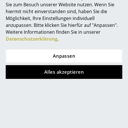
Sie zum Besuch unserer Website nutzen. Wenn Sie
Kleinaufbewahrung
Persönliche Ansprechpartner
hiermit nicht einverstanden sind, haben Sie die
Sichere Zahlung durch SSL-Verschlüsselung
Einzelteile
Möglichkeit, Ihre Einstellungen individuell
Datenschutz
anzupassen. Bitte klicken Sie hierfür auf "Anpassen".
... alle Aufbewahrungsmöbel
Weitere Informationen finden Sie in unserer
smow Store
Datenschutzerklärung
.
Licht
Solothurn
Hängeleuchten & Deckenleuchten
Anpassen
smow
Tischleuchten
Über uns
Alles akzeptieren
Schreibtischleuchten
Jobs bei smow
Arbeiten bei smow
Stehleuchten & Leseleuchten
smow vor Ort
Referenzen
Bodenleuchten
Newsletter
Wandleuchten
Presse
AGB
Outdoor-Leuchten