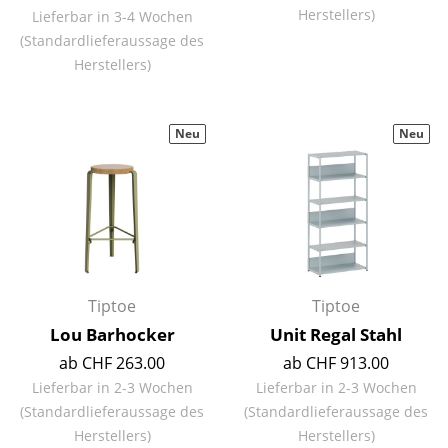
Herstellers)
Lieferbar in 3-4 Wochen
Spiegel
(Standardlieferaussage des
Herstellers)
Figuren & Miniaturen
Vasen
Neu
Neu
Tabletts
Büroutensilien
Aufbewahrungsboxen
Decken
Tiptoe
Tiptoe
Kissen
Lou Barhocker
Unit Regal Stahl
Teppiche
ab CHF 263.00
ab CHF 913.00
Vorhänge
Lieferbar in 2-3 Wochen
Lieferbar in 2-3 Wochen
(Standardlieferaussage des
(Standardlieferaussage des
... alle Accessoires
Herstellers)
Herstellers)