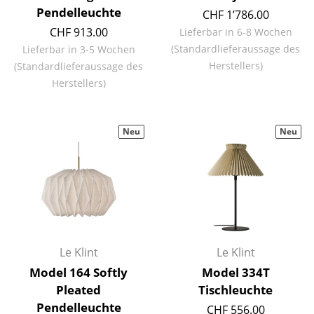
Pendelleuchte
Kleinaufbewahrung
CHF 1’786.00
CHF 913.00
Lieferbar in 6-8 Wochen
Einzelteile
(Standardlieferaussage des
Lieferbar in 3-5 Wochen
Herstellers)
(Standardlieferaussage des
... alle Aufbewahrungsmöbel
Herstellers)
Licht
Hängeleuchten & Deckenleuchten
Neu
Neu
Tischleuchten
Schreibtischleuchten
Stehleuchten & Leseleuchten
Bodenleuchten
Le Klint
Le Klint
Wandleuchten
Model 164 Softly
Model 334T
Pleated
Tischleuchte
Outdoor-Leuchten
Pendelleuchte
CHF 556.00