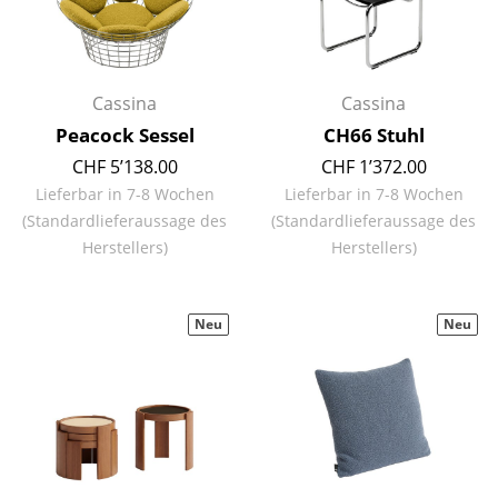
Tische
Esstische
Cassina
Cassina
Beistelltische
Peacock Sessel
CH66 Stuhl
Couchtische
CHF 5’138.00
CHF 1’372.00
Lieferbar in 7-8 Wochen
Lieferbar in 7-8 Wochen
Schreibtische
(Standardlieferaussage des
(Standardlieferaussage des
Herstellers)
Herstellers)
Sekretäre & PC-Tische
Konferenztische
Neu
Neu
Stehtische & Stehpulte
Kindertische
Gartentische
Servierwagen