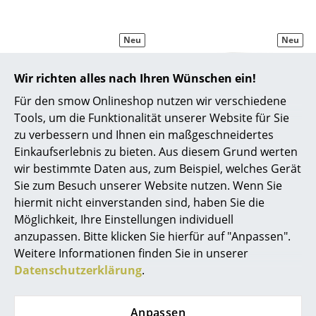
Räume
Neu
Neu
Zuhause
Wir richten alles nach Ihren Wünschen ein!
Wohnzimmer
Für den smow Onlineshop nutzen wir verschiedene
Esszimmer
Tools, um die Funktionalität unserer Website für Sie
zu verbessern und Ihnen ein maßgeschneidertes
Schlafzimmer
Einkaufserlebnis zu bieten. Aus diesem Grund werten
Tiptoe
Nils Holger Moormann
Kinderzimmer
wir bestimmte Daten aus, zum Beispiel, welches Gerät
Unit Sideboard Stahl
Lader Rollcontainer
Sie zum Besuch unserer Website nutzen. Wenn Sie
Arbeitszimmer
ab CHF 842.00
ab CHF 1’460.00
hiermit nicht einverstanden sind, haben Sie die
Möglichkeit, Ihre Einstellungen individuell
Lieferbar in 2-3 Wochen
Lieferbar in 3-4 Wochen
Diele
anzupassen. Bitte klicken Sie hierfür auf "Anpassen".
(Standardlieferaussage des
(Standardlieferaussage des
Badezimmer
Weitere Informationen finden Sie in unserer
Herstellers)
Herstellers)
Datenschutzerklärung
.
Stauraum
Neu
Neu
Balkon & Garten
Anpassen