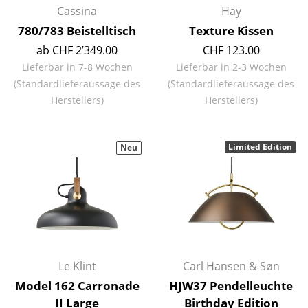
Cassina
Hay
Einzelteile
780/783 Beistelltisch
Texture Kissen
... alle Tische
ab CHF 2’349.00
CHF 123.00
Lieferbar in 7-8 Wochen
Lieferbar in 2-3 Wochen
Aufbewahren
(Standardlieferaussage des
(Standardlieferaussage des
Regale & Schränke
Herstellers)
Herstellers)
Bücherregale
Limited Edition
Neu
Wandregale
Sideboards & Kommoden
TV Möbel
Beistell- & Rollcontainer
Barmöbel
Le Klint
Carl Hansen & Søn
Model 162 Carronade
HJW37 Pendelleuchte
Garderoben
II Large
Birthday Edition