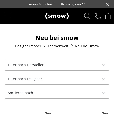
Direkt zum Inhalt
smow Solothurn
Kronengasse 15
Produkte
Neu bei smow
Sitzmöbel
Designermöbel
Themenwelt
Neu bei smow
Esszimmerstühle
Sofas
Filter nach Hersteller
Sessel
Filter nach Designer
Loungesessel
Stühle
Sortieren nach
Freischwinger
Barhocker
Neu
Neu