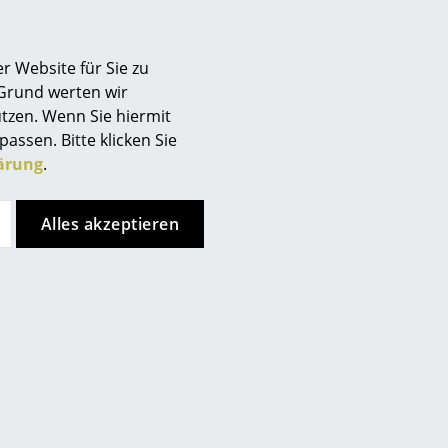
r Website für Sie zu
 Grund werten wir
Cassina
Cassina
tzen. Wenn Sie hiermit
LC14
2 Ottomane
passen. Bitte klicken Sie
ocker/Beistelltisch
ab CHF 2’930.00
ärung
.
ab CHF 1’007.00
Lieferbar in 9 Wochen
(Standardlieferaussage des
ieferbar in 10 Wochen
Alles akzeptieren
Herstellers)
andardlieferaussage des
Herstellers)
anneret®, Charlotte
lection