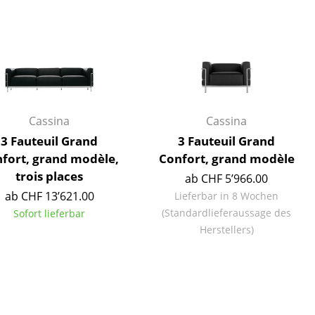
Cassina
Cassina
3 Fauteuil Grand
3 Fauteuil Grand
fort, grand modèle,
Confort, grand modèle
trois places
ab CHF 5’966.00
ab CHF 13’621.00
Lieferbar in 8 Wochen
(Standardlieferaussage des
Sofort lieferbar
Herstellers)
sign
n
ien