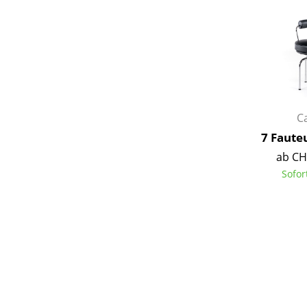
C
7 Faute
ab CH
Sofor