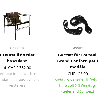
Empfang
Cafeteria
Branchenlösungen
Sicheres Arbeiten
Das Original
Cassina
Cassina
1 Fauteuil dossier
Gurtset für Fauteuil
basculant
Grand Confort, petit
modèle
ab CHF 2’782.00
CHF 123.00
ieferbar in 6-7 Wochen
andardlieferaussage des
Mehr als 5 x sofort lieferbar,
Herstellers)
Lieferzeit 2-3 Werktage
(Lieferland Schweiz)