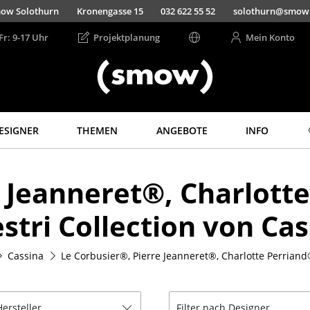
ow Solothurn
Kronengasse 15
032 622 55 52
solothurn@smow
Fr: 9-17 Uhr
Projektplanung
Mein Konto
ESIGNER
THEMEN
ANGEBOTE
INFO
Aufbewahren
Licht
 Jeanneret®, Charlotte
Regale & Schränke
Hängeleuchten &
Deckenleuchten
Bücherregale
stri Collection von Cas
Tischleuchten
Wandregale
Schreibtischleuchten
Sideboards &
Kommoden
Stehleuchten &
Cassina
Le Corbusier®, Pierre Jeanneret®, Charlotte Perriand®
Leseleuchten
TV Möbel
Bodenleuchten
Beistell- &
Rollcontainer
Wandleuchten
Hersteller
Filter nach Designer