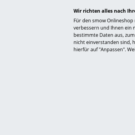
Wir richten alles nach I
Für den smow Onlineshop nu
verbessern und Ihnen ein 
C
bestimmte Daten aus, zum 
3 Faut
nicht einverstanden sind, h
Confort, 
hierfür auf "Anpassen". We
deu
ab CHF
Lieferba
(Standardli
Her
Über 
Perri