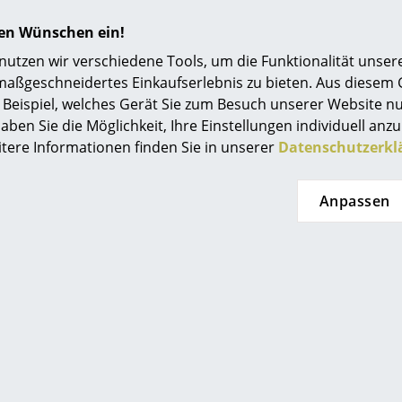
hren Wünschen ein!
tzen wir verschiedene Tools, um die Funktionalität unsere
maßgeschneidertes Einkaufserlebnis zu bieten. Aus diesem
assina
Cassina
Beispiel, welches Gerät Sie zum Besuch unserer Website nu
euil Grand
10 Table en tube basse,
aben Sie die Möglichkeit, Ihre Einstellungen individuell anzu
grand modèle,
Grand Modèle, Outdoor
H
itere Informationen finden Sie in unserer
Datenschutzerkl
x places
CHF 2’906.00
 10’041.00
Lieferbar in 6-7 Wochen
L
Anpassen
(Standardlieferaussage des
(St
r in 9 Wochen
Herstellers)
eferaussage des
stellers)
die Le Corbusier®, Pierre Je
and®” – Cassina iMaestri Col