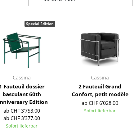
Decken
Kissen
Teppiche
Special Edition
Vorhänge
... alle Accessoires
Cassina
Cassina
1 Fauteuil dossier
2 Fauteuil Grand
basculant 60th
Confort, petit modèle
nniversary Edition
ab CHF 6’028.00
Büro
ab CHF 3’753.00
Sofort lieferbar
Arbeitsplatz
ab CHF 3’377.00
Management Büro
Sofort lieferbar
Konferenzraum