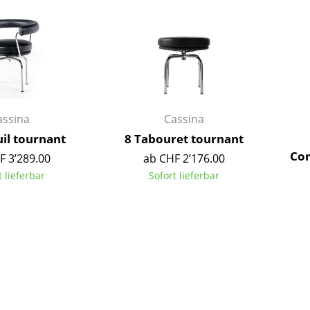
Richard Lampert
Ludwig Mies van der Rohe
Thonet
Marcel Breuer
USM Haller
Philippe Starck
Vitra
Verner Panton
... alle Hersteller A-Z
... alle Designer A-Z
Neu bei smow
assina
Cassina
Inspiration
uil tournant
8 Tabouret tournant
Special Editions
Con
F 3’289.00
ab CHF 2’176.00
Designklassiker
t lieferbar
Sofort lieferbar
Frauen im Design
Bauhaus Design
Midcentury Design
Skandinavisches De
Italienisches Design
Nachhaltiges Desig
Natürliche Material