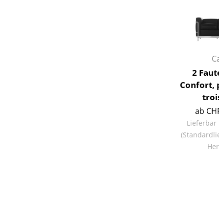
C
Service
2 Faut
Kontakt
Confort, 
Bezahlung
troi
Versand
ab CHF
FAQ
Lieferbar
Rückgabe & Umtau
(Standardli
Her
Unsere Vorteile auf
AGB
Datenschutz
Einen Suchbegriff