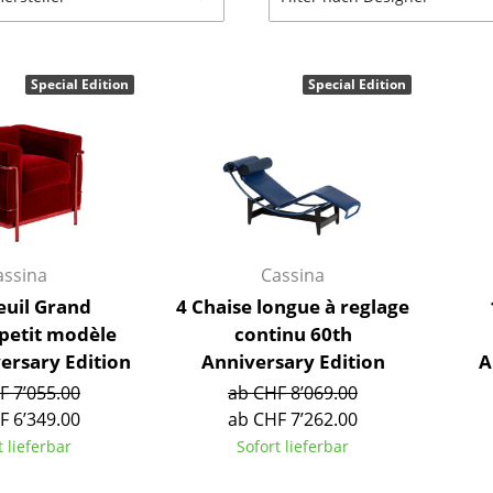
Barmöbel
Outdoor-Leuchten
Garderoben
Akkuleuchten
Special Edition
Special Edition
Kleinaufbewahrung
... alle Leuchten
Einzelteile
... alle Aufbewahrungsmöbel
USM Haller Konfigurator
assina
Cassina
euil Grand
4 Chaise longue à reglage
 petit modèle
continu 60th
ersary Edition
Anniversary Edition
A
Zuhause
F 7’055.00
ab CHF 8’069.00
Wohnzimmer
F 6’349.00
ab CHF 7’262.00
Esszimmer
t lieferbar
Sofort lieferbar
Schlafzimmer