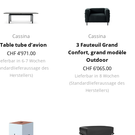
Cassina
Cassina
Unternehmen
 Table tube d’avion
3 Fauteuil Grand
Über uns
Confort, grand modèle
CHF 4’971.00
smow vor Ort
Outdoor
ieferbar in 6-7 Wochen
Jobs bei smow
andardlieferaussage des
CHF 6’065.00
Arbeiten bei smow
Herstellers)
Lieferbar in 8 Wochen
Newsletter
(Standardlieferaussage des
Herstellers)
Presse
Impressum