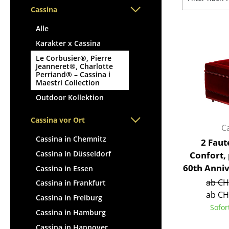
Stehpulte
Hocker
Cassina
Kindertische
Bänke & Liegen
Alle
Gartentische
Sitzsäcke
Karakter x Cassina
Servierwagen
Gartenstühle
Le Corbusier®, Pierre
Einzelteile
Kinderstühle
Jeanneret®, Charlotte
... alle Tische
Perriand® – Cassina i
Schaukelstühle
Maestri Collection
Bürodrehstühle
Outdoor Kollektion
Konferenzstühle
Cassina vor Ort
Bürosessel
C
Einzelteile
Cassina in Chemnitz
2 Faut
... alle Sitzmöbel
Cassina in Düsseldorf
Confort,
60th Anniv
Cassina in Essen
ab CH
Cassina in Frankfurt
ab CH
Cassina in Freiburg
Sofor
Cassina in Hamburg
Cassina in Hannover