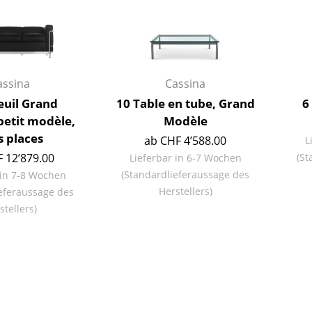
Farbwelten
Das Original
Geschenkideen
assina
Cassina
euil Grand
10 Table en tube, Grand
6
petit modèle,
Modèle
s places
ab CHF 4’588.00
L
 12’879.00
(St
Lieferbar in 6-7 Wochen
(Standardlieferaussage des
 in 7-8 Wochen
sch
Herstellers)
eferaussage des
stellers)
 einen Blick
 eingeben