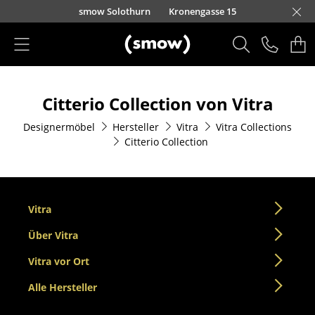
Direkt zum Inhalt
smow Solothurn
Kronengasse 15
Produkte
Citterio Collection von Vitra
Sitzmöbel
Designermöbel
Hersteller
Vitra
Vitra Collections
Esszimmerstühle
Citterio Collection
Sofas
Sessel
Vitra
Loungesessel
Über Vitra
Stühle
Vitra vor Ort
Freischwinger
Alle Hersteller
Barhocker