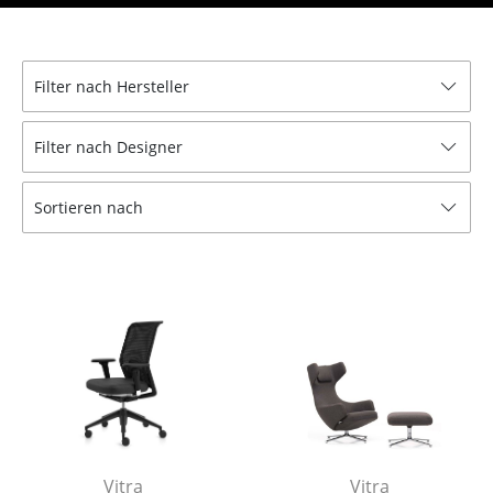
Hocker
Bänke & Liegen
Filter nach Hersteller
Sitzsäcke
Filter nach Designer
Gartenstühle
Kinderstühle
Sortieren nach
Schaukelstühle
Bürodrehstühle
Konferenzstühle
Bürosessel
Einzelteile
... alle Sitzmöbel
Vitra
Vitra