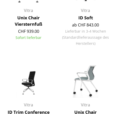
Akkuleuchten
Vitra
Vitra
... alle Leuchten
Unix Chair
ID Soft
Viersternfuß
ab CHF 843.00
Betten
CHF 939.00
Lieferbar in 3-4 Wochen
Doppelbetten
(Standardlieferaussage des
Sofort lieferbar
Herstellers)
Einzelbetten
Stapelbetten
Kinderbetten
Nachttische & Bettzubehör
... alle Betten
Accessoires
Vitra
Vitra
Uhren
ID Trim Conference
Unix Chair