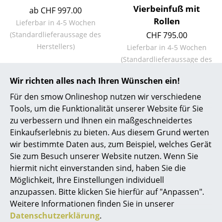
Vierbeinfuß mit
ab CHF 997.00
Spiegel
Rollen
Lieferbar in 4-5 Wochen
Figuren & Miniaturen
(Standardlieferaussage des
CHF 795.00
Herstellers)
Lieferbar in 4-5 Wochen
Vasen
(Standardlieferaussage des
Herstellers)
Tabletts
Wir richten alles nach Ihren Wünschen ein!
Büroutensilien
Für den smow Onlineshop nutzen wir verschiedene
Tools, um die Funktionalität unserer Website für Sie
Aufbewahrungsboxen
zu verbessern und Ihnen ein maßgeschneidertes
Über die Citterio Collection
Einkaufserlebnis zu bieten. Aus diesem Grund werten
Decken
wir bestimmte Daten aus, zum Beispiel, welches Gerät
Kissen
Sie zum Besuch unserer Website nutzen. Wenn Sie
Der 1950 im italienischen Meda geborene
hiermit nicht einverstanden sind, haben Sie die
Möbeldesigner Antonio Citterio hat sich im Laufe
Teppiche
Möglichkeit, Ihre Einstellungen individuell
seiner Karriere vor allem als Spezialist im Bereich
anzupassen. Bitte klicken Sie hierfür auf "Anpassen".
Vorhänge
Sitzmöbel etabliert. Daneben ging Citterio einer
Weitere Informationen finden Sie in unserer
ausgedehnten Lehrtätigkeit zuerst in Mailand, dann in
... alle Accessoires
Datenschutzerklärung
.
Rom und bis 2002 an der Università della Svizerra in