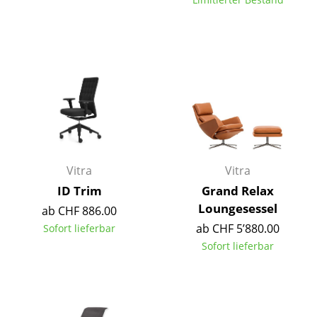
Einzelteile
... alle Tische
Aufbewahren
Regale & Schränke
Bücherregale
Wandregale
Vitra
Vitra
Sideboards & Kommoden
ID Trim
Grand Relax
Loungesessel
ab CHF 886.00
TV Möbel
ab CHF 5’880.00
Sofort lieferbar
Beistell- & Rollcontainer
Sofort lieferbar
Barmöbel
Garderoben