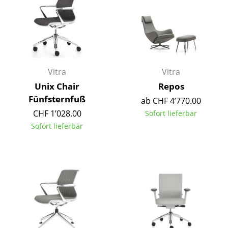
Kleinaufbewahrung
Einzelteile
... alle Aufbewahrungsmöbel
Vitra
Vitra
Licht
Unix Chair
Repos
Hängeleuchten & Deckenleuchten
Fünfsternfuß
ab CHF 4’770.00
CHF 1’028.00
Sofort lieferbar
Tischleuchten
Sofort lieferbar
Schreibtischleuchten
Stehleuchten & Leseleuchten
Bodenleuchten
Wandleuchten
Outdoor-Leuchten