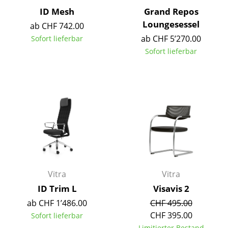
ID Mesh
Grand Repos
Tische
Loungesessel
ab CHF 742.00
Esstische
ab CHF 5’270.00
Sofort lieferbar
Sofort lieferbar
Beistelltische
Couchtische
Schreibtische
Sekretäre & PC-Tische
Konferenztische
Stehtische & Stehpulte
Vitra
Vitra
Kindertische
ID Trim L
Visavis 2
Gartentische
ab CHF 1’486.00
CHF 495.00
CHF 395.00
Sofort lieferbar
Servierwagen
Limitierter Bestand