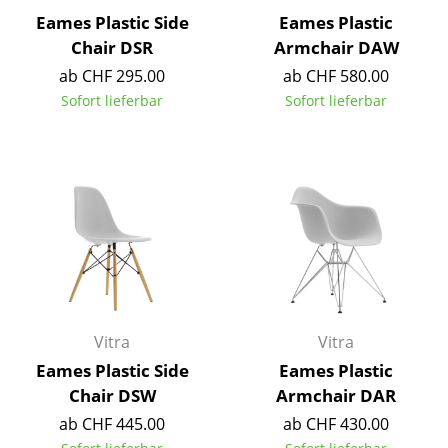
Eames Plastic Side
Eames Plastic
Tische
Chair DSR
Armchair DAW
Esstische
ab CHF 295.00
ab CHF 580.00
Sofort lieferbar
Sofort lieferbar
Beistelltische
Couchtische
Schreibtische
Sekretäre & PC-Tische
Konferenztische
Stehtische & Stehpulte
Vitra
Vitra
Kindertische
Eames Plastic Side
Eames Plastic
Gartentische
Chair DSW
Armchair DAR
ab CHF 445.00
ab CHF 430.00
Servierwagen