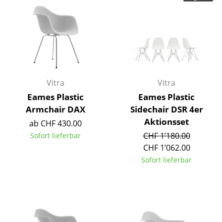
Kleinaufbewahrung
Einzelteile
... alle Aufbewahrungsmöbel
Licht
Vitra
Vitra
Hängeleuchten & Deckenleuchten
Eames Plastic
Eames Plastic
Armchair DAX
Sidechair DSR 4er
Tischleuchten
Aktionsset
ab CHF 430.00
Schreibtischleuchten
CHF 1’180.00
Sofort lieferbar
CHF 1’062.00
Stehleuchten & Leseleuchten
Sofort lieferbar
Bodenleuchten
Wandleuchten
Outdoor-Leuchten