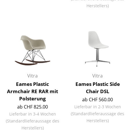
Herstellers)
Büro
Arbeitsplatz
Management Büro
Konferenzraum
Empfang
Cafeteria
Vitra
Vitra
Branchenlösungen
Eames Plastic
Eames Plastic Side
Sicheres Arbeiten
Armchair RE RAR mit
Chair DSL
Polsterung
ab CHF 560.00
Hersteller & Designer
ab CHF 825.00
Lieferbar in 2-3 Wochen
(Standardlieferaussage des
Lieferbar in 3-4 Wochen
Hersteller
Herstellers)
(Standardlieferaussage des
Herstellers)