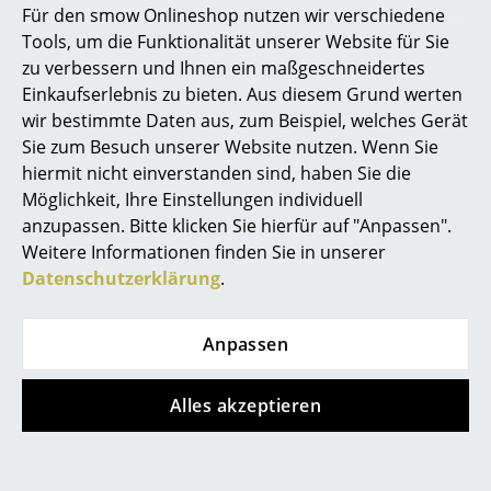
Für den smow Onlineshop nutzen wir verschiedene
Marcel Breuer
Tools, um die Funktionalität unserer Website für Sie
zu verbessern und Ihnen ein maßgeschneidertes
Philippe Starck
Einkaufserlebnis zu bieten. Aus diesem Grund werten
Schöne Tischbestuhlung in Rot- und Grautönen mit allen
wir bestimmte Daten aus, zum Beispiel, welches Gerät
Verner Panton
Modellen der Eames Pastic Chairs
Sie zum Besuch unserer Website nutzen. Wenn Sie
... alle Designer A-Z
hiermit nicht einverstanden sind, haben Sie die
Möglichkeit, Ihre Einstellungen individuell
Eames Plastic Chairs: die wichtigsten Vitra
anzupassen. Bitte klicken Sie hierfür auf "Anpassen".
Themen
Untergestelle und Sitzschalen
Weitere Informationen finden Sie in unserer
Neu bei smow
Ray und Charles Eames entwickelten für ihre Plastic
Datenschutzerklärung
.
Chairs ein so einfaches wie geniales modulares
Inspiration
Konzept, bei dem verschiedene Untergestelle mit
Anpassen
einer Sitzschale ohne Armlehnen, der sogenannten S-
Special Editions
Schale, und einer Sitzschale mit Armlehnen, der
Designklassiker
Alles akzeptieren
sogenannten A-Schale, kombiniert werden können.
Aus diesem modularen Konzept entstand eine ganze
Frauen im Design
Kollektion von Eames Plastic Armchairs und Eames
Plastic Side Chairs, die in Esszimmern, Restaurants,