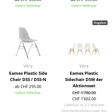
Sofort lieferbar
Sofort lieferbar
Räume
Zuhause
Angebot
Wohnzimmer
Esszimmer
Schlafzimmer
Kinderzimmer
Vitra
Vitra
Arbeitszimmer
Eames Plastic Side
Eames Plastic
Diele
Chair DSS / DSS-N
Sidechair DSW 4er
Aktionsset
ab CHF 295.00
Badezimmer
CHF 1’780.00
Sofort lieferbar
Stauraum
CHF 1’602.00
Lieferbar in 2-3 Wochen
Balkon & Garten
(Standardlieferaussage des