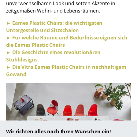
unverwechselbaren Look und setzen Akzente in
... alle Hersteller A-Z
zeitgemäßen Wohn- und Lebensräumen.
► Eames Plastic Chairs: die wichtigsten
Designer
Untergestelle und Sitzschalen
Alvar Aalto
► Für welche Räume und Bedürfnisse eignen sich
die Eames Plastic Chairs
Arne Jacobsen
► Die Geschichte eines revolutionären
Stuhldesigns
Charles & Ray Eames
► Die Vitra Eames Plastic Chairs in nachhaltigem
Eero Saarinen
Gewand
Egon Eiermann
Eileen Gray
Jean Prouvé
Le Corbusier
Wir richten alles nach Ihren Wünschen ein!
Ludwig Mies van der Rohe