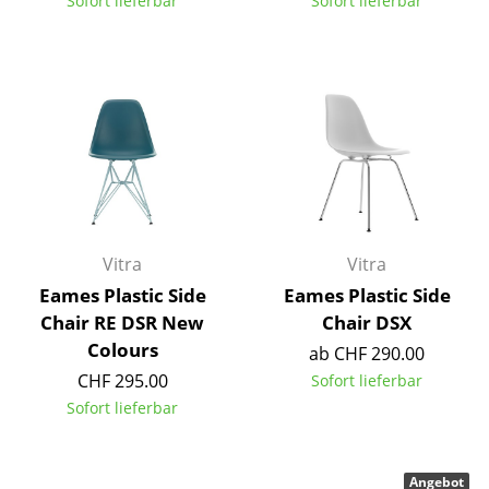
Sofort lieferbar
Sofort lieferbar
Einzelteile
... alle Tische
Aufbewahren
Regale & Schränke
Bücherregale
Wandregale
Vitra
Vitra
Sideboards & Kommoden
Eames Plastic Side
Eames Plastic Side
Chair RE DSR New
Chair DSX
TV Möbel
Colours
ab CHF 290.00
Beistell- & Rollcontainer
CHF 295.00
Sofort lieferbar
Sofort lieferbar
Barmöbel
Garderoben
Angebot