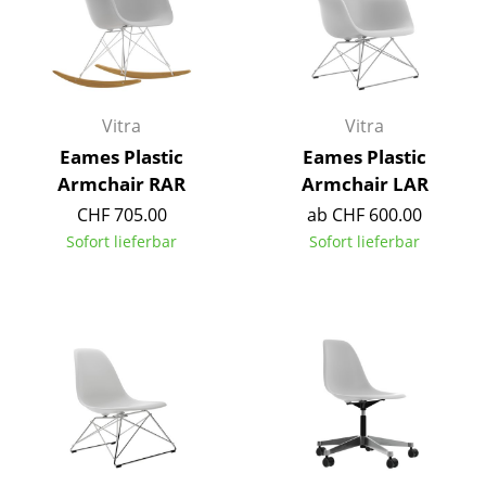
Akkuleuchten
... alle Leuchten
Betten
Vitra
Vitra
Eames Plastic
Eames Plastic
Doppelbetten
Armchair RAR
Armchair LAR
Einzelbetten
CHF 705.00
ab CHF 600.00
Sofort lieferbar
Sofort lieferbar
Stapelbetten
Kinderbetten
Nachttische & Bettzubehör
... alle Betten
Accessoires
Uhren