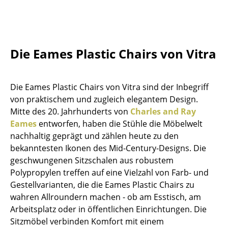
Artemide
Cassina
Fritz Hansen
Die Eames Plastic Chairs von Vitra
HAY
Knoll International
Die Eames Plastic Chairs von Vitra sind der Inbegriff
von praktischem und zugleich elegantem Design.
Louis Poulsen
Mitte des 20. Jahrhunderts von
Charles and Ray
Muuto
Eames
entworfen, haben die Stühle die Möbelwelt
nachhaltig geprägt und zählen heute zu den
Nils Holger Moormann
bekanntesten Ikonen des Mid-Century-Designs. Die
geschwungenen Sitzschalen aus robustem
Richard Lampert
Polypropylen treffen auf eine Vielzahl von Farb- und
Thonet
Gestellvarianten, die die Eames Plastic Chairs zu
wahren Allroundern machen - ob am Esstisch, am
USM Haller
Arbeitsplatz oder in öffentlichen Einrichtungen. Die
Sitzmöbel verbinden Komfort mit einem
Vitra