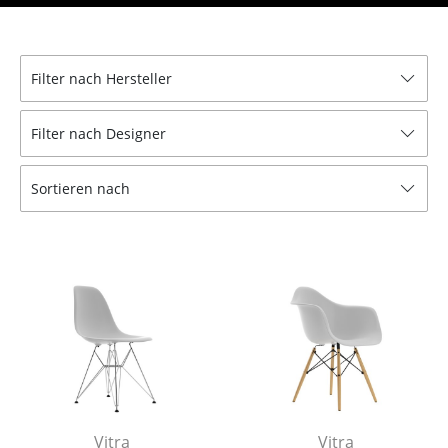
Hocker
Bänke & Liegen
Filter nach Hersteller
Sitzsäcke
Filter nach Designer
Gartenstühle
Kinderstühle
Sortieren nach
Schaukelstühle
Bürodrehstühle
Konferenzstühle
Bürosessel
Einzelteile
... alle Sitzmöbel
Vitra
Vitra