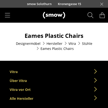
Direkt zum Inhalt
smow Solothurn
Kronengasse 15
Produkte
Eames Plastic Chairs
Sitzmöbel
Designermöbel
Hersteller
Vitra
Stühle
Esszimmerstühle
Eames Plastic Chairs
Sofas
Sessel
Vitra
Loungesessel
Über Vitra
Stühle
Vitra vor Ort
Freischwinger
Alle Hersteller
Barhocker