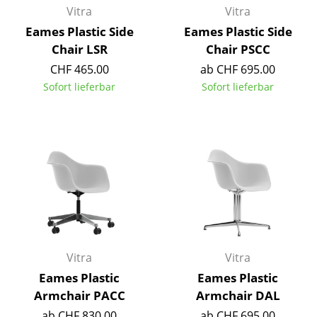
Vitra
Vitra
Spiegel
Eames Plastic Side
Eames Plastic Side
Figuren & Miniaturen
Chair LSR
Chair PSCC
CHF 465.00
ab CHF 695.00
Vasen
Sofort lieferbar
Sofort lieferbar
Tabletts
Büroutensilien
Aufbewahrungsboxen
Decken
Kissen
Teppiche
Vitra
Vitra
Vorhänge
Eames Plastic
Eames Plastic
Armchair PACC
Armchair DAL
... alle Accessoires
ab CHF 830.00
ab CHF 695.00