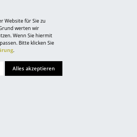
r Website für Sie zu
 Grund werten wir
tzen. Wenn Sie hiermit
passen. Bitte klicken Sie
ärung
.
Alles akzeptieren
h bekannt
ieb, entwickelt und produziert das dänische Unternehmen
es 20. Jahrhunderts dank erstklassiger Verarbeitung und
ne Jacobsen, oder Jaime Hayon international als
esseln, Hockern, Sofas und Accessoires sind Fritz
nerseits Esstische wie der großzügige Fritz Hansen Tisch
en Größen und Ausführungen erhältlich ist. Darüber hinaus
e beispielsweise lässt sich auch als Tablett nutzen,