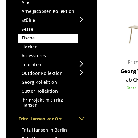
Stehpulte
Alle
Hocker
Kindertische
Arne Jacobsen Kollektion
Bänke & Liegen
Gartentische
Stühle
Sitzsäcke
Servierwagen
Sessel
Gartenstühle
Einzelteile
Tische
Kinderstühle
... alle Tische
Hocker
Schaukelstühle
Bürodrehstühle
Accessoires
Frit
Konferenzstühle
Leuchten
Georg 
Bürosessel
Outdoor Kollektion
ab C
Einzelteile
Georg Kollektion
Sofor
... alle Sitzmöbel
Cutter Kollektion
Ihr Projekt mit Fritz
Hansen
Fritz Hansen vor Ort
Fritz Hansen in Berlin