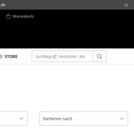
.ch
Warenkorb
Einen Suchbegriff eingeben
STORE
Betten
Accessoires
Doppelbetten
Uhren
Einzelbetten
Spiegel
Stapelbetten
Figuren & Miniaturen
Kinderbetten
Vasen
Nachttische &
Tabletts
Sortieren nach
Bettzubehör
Büroutensilien
... alle Betten
Aufbewahrungsboxen