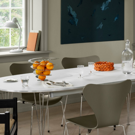
Farbwelten
Das Original
Geschenkideen
sch
 einen Blick
 eingeben