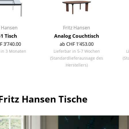
Richard Lampert
Ludwig Mies van der Rohe
Thonet
Marcel Breuer
USM Haller
Philippe Starck
Vitra
Verner Panton
z Hansen
Fritz Hansen
... alle Hersteller A-Z
... alle Designer A-Z
1 Tisch
Analog Couchtisch
F 3’740.00
ab CHF 1’453.00
Neu bei smow
 in 3 Monaten
Lieferbar in 5-7 Wochen
L
Inspiration
(Standardlieferaussage des
(St
Special Editions
Herstellers)
Designklassiker
Frauen im Design
Bauhaus Design
Midcentury Design
Fritz Hansen Tische
Skandinavisches De
Italienisches Design
Nachhaltiges Desig
Natürliche Material