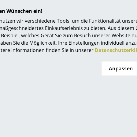
hren Wünschen ein!
tzen wir verschiedene Tools, um die Funktionalität unsere
maßgeschneidertes Einkaufserlebnis zu bieten. Aus diesem
Beispiel, welches Gerät Sie zum Besuch unserer Website nu
aben Sie die Möglichkeit, Ihre Einstellungen individuell anzu
itere Informationen finden Sie in unserer
Datenschutzerkl
Anpassen
pse Tisch ist auch als Piet Hein Tisch oder Super-elliptischer Tisc
es 19. Jahrhunderts, damals noch als kleiner Tischlereibetr
n hochwertige Designklassiker und konnte sich im Verlauf d
en mit Designern und Designerinnen wie
Cecilie Manz
, Ar
r Möbelhersteller etablieren. Neben Fritz Hansen Stühlen, S
e ein wichtiger Bestandteil des Portfolios. Dazu gehören ei
auch der filigrane Piet Hein Tisch, der in unterschiedlich
ritz Hansen Beistell- und Couchtische: Der Objects Tray Tabl