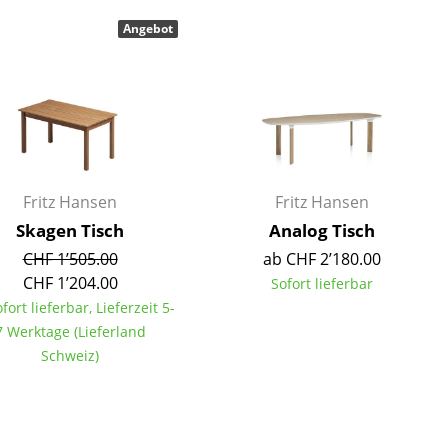
Decken
Angebot
Kissen
Teppiche
Vorhänge
... alle Accessoires
Fritz Hansen
Fritz Hansen
Skagen Tisch
Analog Tisch
CHF 1’505.00
ab CHF 2’180.00
CHF 1’204.00
Sofort lieferbar
ofort lieferbar, Lieferzeit 5-
7 Werktage (Lieferland
Büro
Schweiz)
Arbeitsplatz
Management Büro
Konferenzraum