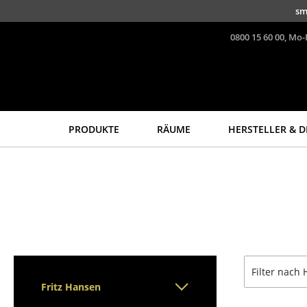
Direkt zum Inhalt
sm
0800 15 60 00, Mo-
PRODUKTE
RÄUME
HERSTELLER & D
Sitzmöbel
Tische
Esszimmerstühle
Esstische
Sofas
Beistelltische
Sessel
Couchtische
Loungesessel
Schreibtische
Stühle
Sekretäre & PC-Tische
Filter nach 
Freischwinger
Konferenztische
Fritz Hansen
Barhocker
Stehtische &