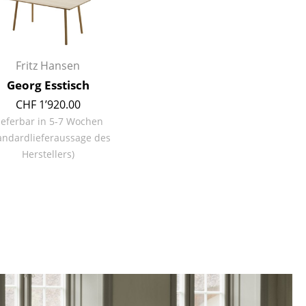
Fritz Hansen
Georg Esstisch
CHF 1’920.00
ieferbar in 5-7 Wochen
andardlieferaussage des
Herstellers)
sign
n
ien