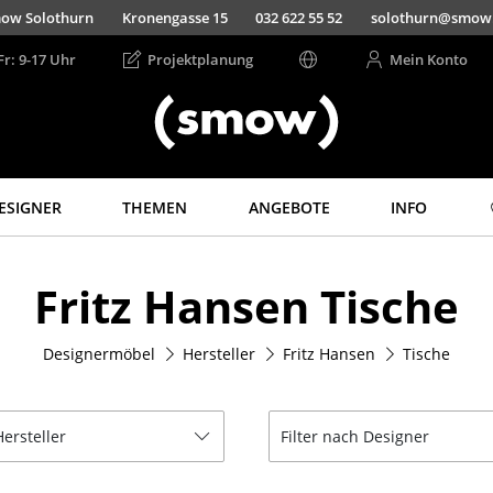
ow Solothurn
Kronengasse 15
032 622 55 52
solothurn@smow
Fr: 9-17 Uhr
Projektplanung
Mein Konto
ESIGNER
THEMEN
ANGEBOTE
INFO
Aufbewahren
Licht
Fritz Hansen Tische
Regale & Schränke
Hängeleuchten &
Deckenleuchten
Bücherregale
Tischleuchten
Designermöbel
Hersteller
Fritz Hansen
Tische
Wandregale
Schreibtischleuchten
Sideboards &
Kommoden
Stehleuchten &
Leseleuchten
Hersteller
Filter nach Designer
TV Möbel
Bodenleuchten
Beistell- &
Rollcontainer
Wandleuchten