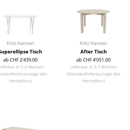
Empfang
Cafeteria
Branchenlösungen
Sicheres Arbeiten
Fritz Hansen
Fritz Hansen
Superellipse Tisch
After Tisch
Das Original
ab CHF 2’439.00
ab CHF 4’051.00
ieferbar in 5-6 Wochen
Lieferbar in 5-7 Wochen
andardlieferaussage des
(Standardlieferaussage des
Herstellers)
Herstellers)