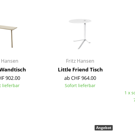
Barmöbel
Outdoor-Leuchten
Garderoben
Akkuleuchten
Kleinaufbewahrung
... alle Leuchten
Einzelteile
... alle Aufbewahrungsmöbel
USM Haller Konfigurator
z Hansen
Fritz Hansen
Wandtisch
Little Friend Tisch
HF 902.00
ab CHF 964.00
t lieferbar
Sofort lieferbar
1 x s
Zuhause
Wohnzimmer
Esszimmer
Angebot
Schlafzimmer