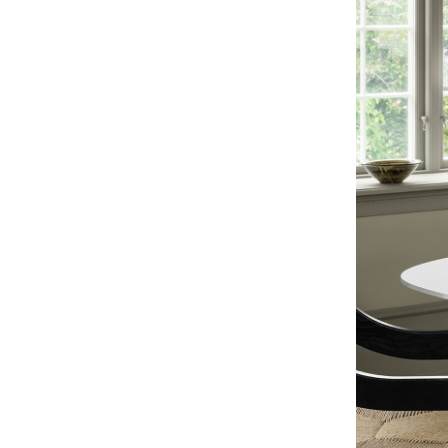
Service
Kontakt
Bezahlung
Versand
FAQ
Rückgabe & Umtau
Unsere Vorteile auf
AGB
Datenschutz
Einen Suchbegriff