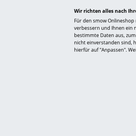
Wir richten alles nach I
Für den smow Onlineshop nu
verbessern und Ihnen ein 
bestimmte Daten aus, zum 
nicht einverstanden sind, h
hierfür auf "Anpassen". We
Der Superelli
Seit Ende d
Fritz Hanse
Kooperation
renommierte
Hansen Tisch
Analog oder 
produziert F