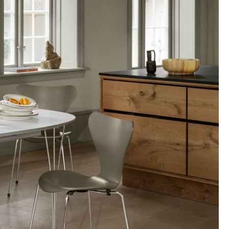
Unternehmen
Über uns
smow vor Ort
Jobs bei smow
Arbeiten bei smow
Newsletter
Presse
Impressum