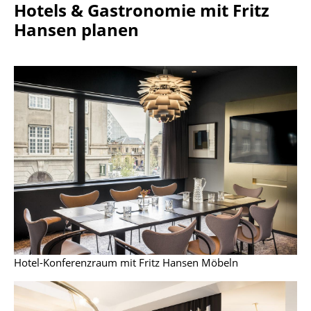
Hotels & Gastronomie mit Fritz
Räume
Hansen planen
Zuhause
Wohnzimmer
Esszimmer
Schlafzimmer
Kinderzimmer
Arbeitszimmer
Diele
Badezimmer
Hotel-Konferenzraum mit Fritz Hansen Möbeln
Stauraum
Balkon & Garten