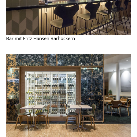
Artemide
Cassina
Fritz Hansen
HAY
Bar mit Fritz Hansen Barhockern
Knoll International
Louis Poulsen
Muuto
Nils Holger Moormann
Richard Lampert
Thonet
USM Haller
Vitra