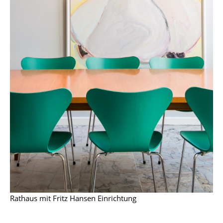
Spiegel
Figuren & Miniaturen
Vasen
Tabletts
Büroutensilien
Aufbewahrungsboxen
Decken
Kissen
Teppiche
Vorhänge
Rathaus mit Fritz Hansen Einrichtung
... alle Accessoires