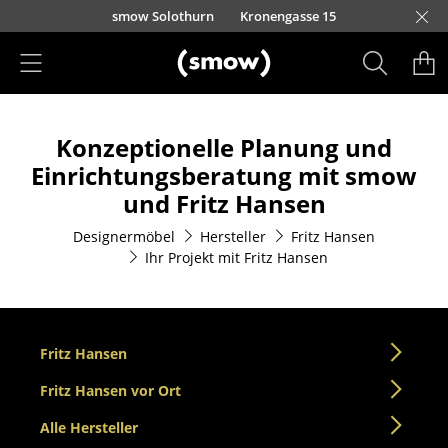
Direkt zum Inhalt
smow Solothurn
Kronengasse 15
Produkte
Konzeptionelle Planung und
Sitzmöbel
Einrichtungsberatung mit smow
Esszimmerstühle
und Fritz Hansen
Sofas
Designermöbel
Hersteller
Fritz Hansen
Ihr Projekt mit Fritz Hansen
Sessel
Loungesessel
Stühle
Fritz Hansen
Fritz Hansen vor Ort
Freischwinger
Alle Hersteller
Barhocker