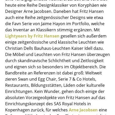
Kleinaufbewahrung
heute eine Reihe Designklassiker von Koryphäen wie
Designer Arne Jacobsen. Daneben hat Fritz Hansen
Einzelteile
auch eine Reihe zeitgenössischer Designs wie etwa
die Favn Serie von Jaime Hayon im Portfolio, welche
... alle Aufbewahrungsmöbel
das Inventar an Klassikern stimmig ergänzen. Mit
Lightyears by Fritz Hansen
gesellen sich außerdem
Licht
einige zeitgenössische und klassische Leuchten wie
Hängeleuchten & Deckenleuchten
Christian Dells Bauhaus-Leuchten Kaiser Idell dazu.
Die Möbel und Leuchten von Fritz Hansen überzeugen
Tischleuchten
durch skandinavische Schlichtheit und Zeitlosigkeit
und eignen sich so besonders im Objektbereich. Die
Schreibtischleuchten
Bandbreite an Referenzen ist dabei groß: Weltweit
Stehleuchten & Leseleuchten
zieren Swan und Egg Chair, Serie 7 & Co Hotels,
Restaurants, Bildungsstätten, Läden oder kulturelle
Bodenleuchten
Einrichtungen. Kein Wunder, gehen doch einige der
absoluten Vorzeigeobjekte von Fritz Hansen auf das
Wandleuchten
Einrichtungskonzept des SAS Royal Hotels in
Outdoor-Leuchten
Kopenhagen zurück, für welches
Arne Jacobsen
eine