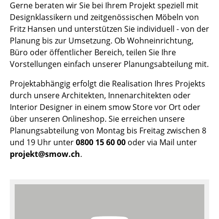
Gerne beraten wir Sie bei Ihrem Projekt speziell mit
Tische
Designklassikern und zeitgenössischen Möbeln von
Fritz Hansen und unterstützen Sie individuell - von der
Esstische
Planung bis zur Umsetzung. Ob Wohneinrichtung,
Büro oder öffentlicher Bereich, teilen Sie Ihre
Beistelltische
Vorstellungen einfach unserer Planungsabteilung mit.
Couchtische
Projektabhängig erfolgt die Realisation Ihres Projekts
Schreibtische
durch unsere Architekten, Innenarchitekten oder
Interior Designer in einem smow Store vor Ort oder
Sekretäre & PC-Tische
über unseren Onlineshop. Sie erreichen unsere
Planungsabteilung von Montag bis Freitag zwischen 8
Konferenztische
und 19 Uhr unter
0800 15 60 00
oder via Mail unter
Stehtische & Stehpulte
projekt@smow.ch
.
Kindertische
Gartentische
Servierwagen