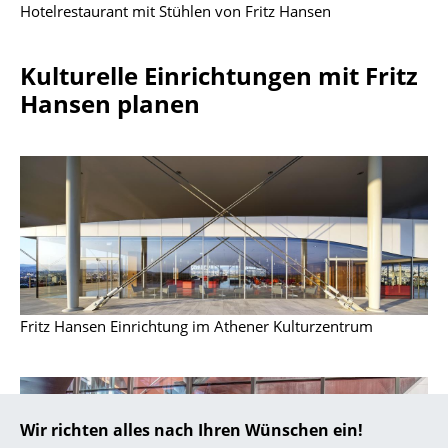
Hotelrestaurant mit Stühlen von Fritz Hansen
... alle Hersteller A-Z
Kulturelle Einrichtungen mit Fritz
Designer
Hansen planen
Alvar Aalto
Arne Jacobsen
Charles & Ray Eames
Eero Saarinen
Egon Eiermann
Eileen Gray
Fritz Hansen Einrichtung im Athener Kulturzentrum
Jean Prouvé
Le Corbusier
Wir richten alles nach Ihren Wünschen ein!
Ludwig Mies van der Rohe