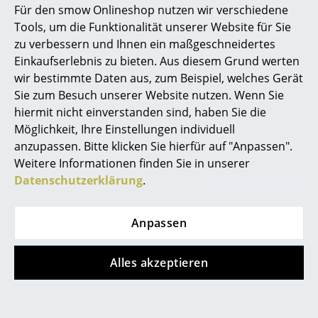
Für den smow Onlineshop nutzen wir verschiedene
Marcel Breuer
Tools, um die Funktionalität unserer Website für Sie
zu verbessern und Ihnen ein maßgeschneidertes
Philippe Starck
Einkaufserlebnis zu bieten. Aus diesem Grund werten
wir bestimmte Daten aus, zum Beispiel, welches Gerät
Verner Panton
Sie zum Besuch unserer Website nutzen. Wenn Sie
... alle Designer A-Z
hiermit nicht einverstanden sind, haben Sie die
Möglichkeit, Ihre Einstellungen individuell
anzupassen. Bitte klicken Sie hierfür auf "Anpassen".
Themen
Groninger Museum mit Fritz Hansen Stühlen
Weitere Informationen finden Sie in unserer
Neu bei smow
Datenschutzerklärung
.
Inspiration
Anpassen
Special Editions
Designklassiker
Alles akzeptieren
Frauen im Design