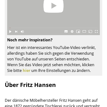
Einzelteile
... alle Tische
Aufbewahren
Regale & Schränke
Noch mehr Inspiration?
Bücherregale
Hier ist ein interessantes YouTube-Video verlinkt,
allerdings haben Sie sich gegen die Verwendung
Wandregale
von YouTube auf unseren Seiten entschieden.
Sideboards & Kommoden
Wenn Sie das Video jetzt sehen möchten, klicken
Sie bitte
hier
um Ihre Einstellungen zu ändern.
TV Möbel
Beistell- & Rollcontainer
Über Fritz Hansen
Barmöbel
Der dänische Möbelhersteller Fritz Hansen geht auf
Garderoben
eine 1872 gegründete Tischlerei zurück und vertreibt