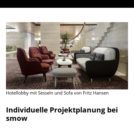
Hocker
Bänke & Liegen
Sitzsäcke
Gartenstühle
Kinderstühle
Schaukelstühle
Bürodrehstühle
Konferenzstühle
Hotellobby mit Sesseln und Sofa von Fritz Hansen
Bürosessel
Individuelle Projektplanung bei
Einzelteile
smow
... alle Sitzmöbel