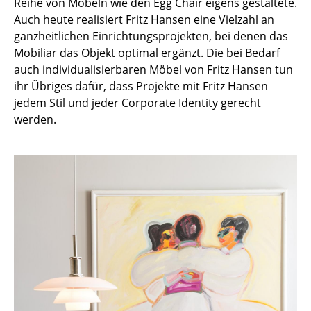
Reihe von Möbeln wie den Egg Chair eigens gestaltete.
Akkuleuchten
Auch heute realisiert Fritz Hansen eine Vielzahl an
ganzheitlichen Einrichtungsprojekten, bei denen das
... alle Leuchten
Mobiliar das Objekt optimal ergänzt. Die bei Bedarf
auch individualisierbaren Möbel von Fritz Hansen tun
Betten
ihr Übriges dafür, dass Projekte mit Fritz Hansen
Doppelbetten
jedem Stil und jeder Corporate Identity gerecht
werden.
Einzelbetten
Stapelbetten
Kinderbetten
Nachttische & Bettzubehör
... alle Betten
Accessoires
Uhren