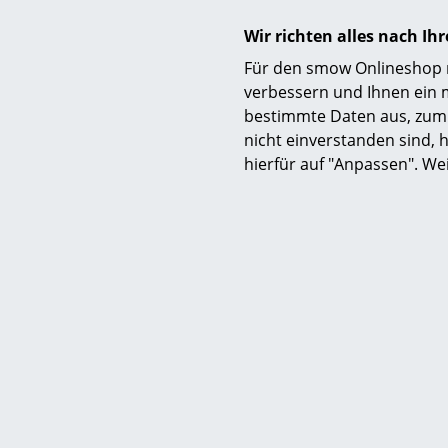
Bei der Ges
berücksicht
Wir richten alles nach I
raffinierte
Für den smow Onlineshop nu
energiespar
verbessern und Ihnen ein 
Stunden ohn
bestimmte Daten aus, zum 
werden und 
nicht einverstanden sind, h
hierfür auf "Anpassen". We