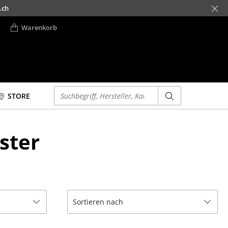
.ch
Warenkorb
Einen Suchbegriff eingeben
STORE
Betten
Accessoires
ster
Doppelbetten
Uhren
Einzelbetten
Spiegel
Stapelbetten
Figuren & Miniaturen
Kinderbetten
Vasen
Nachttische &
Tabletts
Sortieren nach
Bettzubehör
Büroutensilien
... alle Betten
Aufbewahrungsboxen