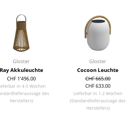
Decken
Kissen
Teppiche
Vorhänge
... alle Accessoires
Gloster
Gloster
Ray Akkuleuchte
Cocoon Leuchte
CHF 1’496.00
CHF 665.00
CHF 633.00
ieferbar in 4-5 Wochen
andardlieferaussage des
Lieferbar in 1-2 Wochen
Herstellers)
(Standardlieferaussage des
Büro
Herstellers)
Arbeitsplatz
Management Büro
Konferenzraum