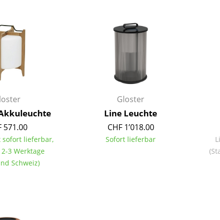
Barmöbel
Outdoor-Leuchten
Garderoben
Akkuleuchten
Kleinaufbewahrung
... alle Leuchten
Einzelteile
... alle Aufbewahrungsmöbel
USM Haller Konfigurator
loster
Gloster
Akkuleuchte
Line Leuchte
 571.00
CHF 1’018.00
 sofort lieferbar,
Sofort lieferbar
L
t 2-3 Werktage
(St
land Schweiz)
Zuhause
Wohnzimmer
Esszimmer
Schlafzimmer