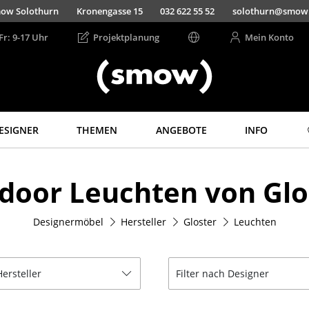
ow Solothurn
Kronengasse 15
032 622 55 52
solothurn@smow
Fr: 9-17 Uhr
Projektplanung
Mein Konto
ESIGNER
THEMEN
ANGEBOTE
INFO
Aufbewahren
Licht
door Leuchten von Glo
Regale & Schränke
Hängeleuchten &
Deckenleuchten
Bücherregale
Tischleuchten
Designermöbel
Hersteller
Gloster
Leuchten
Wandregale
Schreibtischleuchten
Sideboards &
Kommoden
Stehleuchten &
Leseleuchten
Hersteller
Filter nach Designer
TV Möbel
Bodenleuchten
Beistell- &
Rollcontainer
Wandleuchten