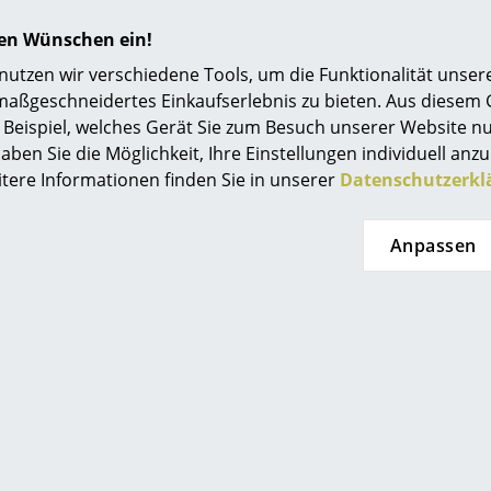
taltung und Einrichtung von Außenbereichen sollte neben
G
igt werden. Outdoormöbelspezialist Gloster hat sich dies
hren Wünschen ein!
n Gloster Leuchten einen zeitgemäßen Mix aus modernem Desi
tzen wir verschiedene Tools, um die Funktionalität unsere
ender LED-Technik. So kommt die Gloster Leuchte Lantern 
maßgeschneidertes Einkaufserlebnis zu bieten. Aus diesem
e Strom oder störendes Kabel aus. Die kleine Bodenleuchte
Beispiel, welches Gerät Sie zum Besuch unserer Website nu
verfügt über eine praktische Fernbedienung.
aben Sie die Möglichkeit, Ihre Einstellungen individuell anzu
itere Informationen finden Sie in unserer
Datenschutzerkl
Anpassen