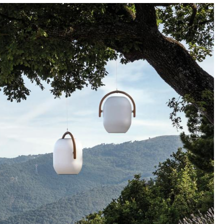
sign
n
ien