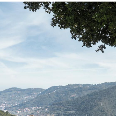
Richard Lampert
Ludwig Mies van der Rohe
Thonet
Marcel Breuer
USM Haller
Philippe Starck
Vitra
Verner Panton
... alle Hersteller A-Z
... alle Designer A-Z
Neu bei smow
Inspiration
Special Editions
Designklassiker
Frauen im Design
Bauhaus Design
Midcentury Design
Skandinavisches De
Italienisches Design
Nachhaltiges Desig
Natürliche Material