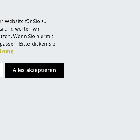
artenmöbeln
auch die richtige Beleuchtung
er Thematik angenommen und präsentiert mit den
gn, hochwertigen Materialien und raffinierter,
r Website für Sie zu
von Henrik Pedersen dank hochwertiger Akkus viele
 Grund werten wir
 Cocoon kann sogar mithilfe von Solarenergie betrieben
tzen. Wenn Sie hiermit
passen. Bitte klicken Sie
ärung
.
Alles akzeptieren