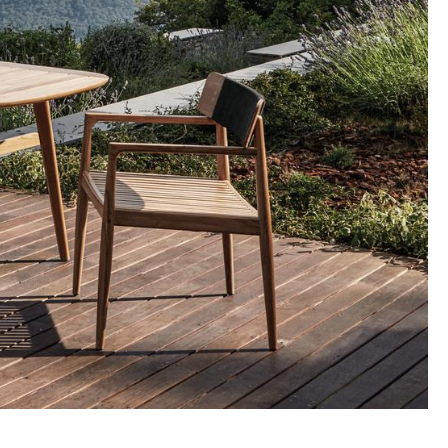
Unternehmen
Über uns
smow vor Ort
Jobs bei smow
Arbeiten bei smow
Newsletter
Presse
Impressum