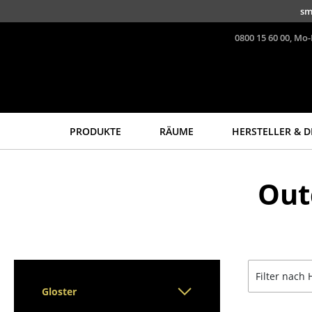
Direkt zum Inhalt
sm
0800 15 60 00, Mo-
PRODUKTE
RÄUME
HERSTELLER & D
Sitzmöbel
Tische
Out
Esszimmerstühle
Esstische
Sofas
Beistelltische
Sessel
Couchtische
Loungesessel
Schreibtische
Stühle
Sekretäre & PC-Tische
Filter nach 
Freischwinger
Konferenztische
Gloster
Barhocker
Stehtische &