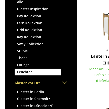
Stehpulte
Alle
Hocker
Kindertische
Gloster Inspiration
Bänke & Liegen
Gartentische
Bay Kollektion
Sitzsäcke
Servierwagen
Fern Kollektion
Gartenstühle
Einzelteile
Grid Kollektion
Kinderstühle
... alle Tische
Kay Kollektion
Schaukelstühle
Bürodrehstühle
Sway Kollektion
G
Konferenzstühle
Stühle
Lantern 
Bürosessel
Tische
CHF
Einzelteile
Lounge
Mehr als 5 x
... alle Sitzmöbel
Leuchten
Lieferzei
(Liefer
Gloster vor Ort
Gloster in Berlin
Gloster in Chemnitz
Gloster in Düsseldorf