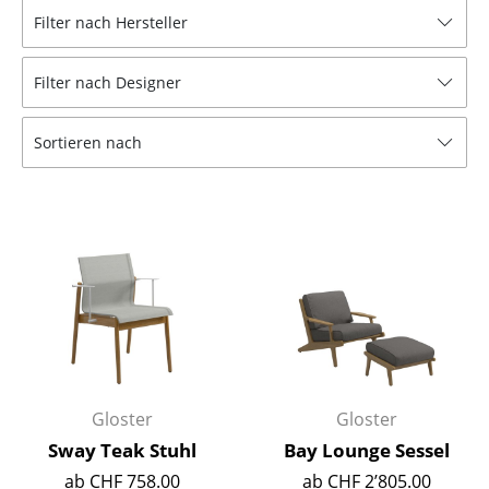
Filter nach Hersteller
Hocker
Bänke & Liegen
Filter nach Designer
Sitzsäcke
Sortieren nach
Gartenstühle
Kinderstühle
Schaukelstühle
Bürodrehstühle
Konferenzstühle
Bürosessel
Gloster
Gloster
Einzelteile
Sway Teak Stuhl
Bay Lounge Sessel
... alle Sitzmöbel
ab CHF 758.00
ab CHF 2’805.00