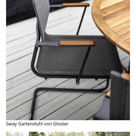
Räume
Zuhause
Wohnzimmer
Esszimmer
Schlafzimmer
Kinderzimmer
Arbeitszimmer
Diele
Badezimmer
Stauraum
Sway Gartenstuhl von Gloster
Balkon & Garten