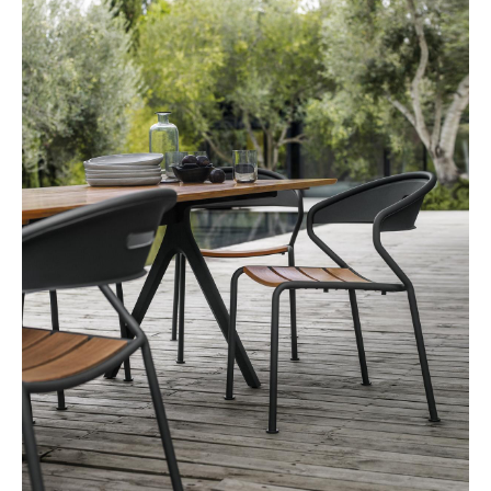
Büro
Arbeitsplatz
Management Büro
Konferenzraum
Empfang
Cafeteria
Branchenlösungen
Sicheres Arbeiten
Hersteller & Designer
Hersteller