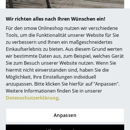
Artemide
Cassina
Wir richten alles nach Ihren Wünschen ein!
Fritz Hansen
Curve Gartenstuhl von Gloster
Für den smow Onlineshop nutzen wir verschiedene
Tools, um die Funktionalität unserer Website für Sie
HAY
zu verbessern und Ihnen ein maßgeschneidertes
Knoll International
Einkaufserlebnis zu bieten. Aus diesem Grund werten
wir bestimmte Daten aus, zum Beispiel, welches Gerät
Louis Poulsen
Sie zum Besuch unserer Website nutzen. Wenn Sie
hiermit nicht einverstanden sind, haben Sie die
Muuto
Möglichkeit, Ihre Einstellungen individuell
Nils Holger Moormann
anzupassen. Bitte klicken Sie hierfür auf "Anpassen".
Weitere Informationen finden Sie in unserer
Richard Lampert
Datenschutzerklärung
.
Thonet
Anpassen
USM Haller
Vitra
Sway Gartenstuhl von Gloster