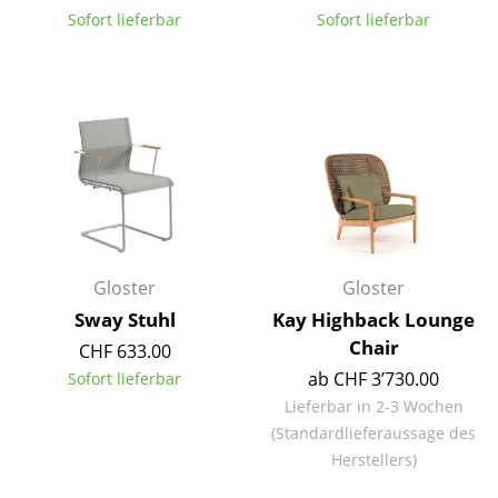
Sofort lieferbar
Sofort lieferbar
Tische
Esstische
Beistelltische
Couchtische
Schreibtische
Sekretäre & PC-Tische
Gloster
Gloster
Konferenztische
Sway Stuhl
Kay Highback Lounge
Stehtische & Stehpulte
Chair
CHF 633.00
ab CHF 3’730.00
Sofort lieferbar
Kindertische
Lieferbar in 2-3 Wochen
Gartentische
(Standardlieferaussage des
Herstellers)
Servierwagen