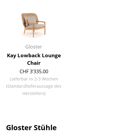
Kleinaufbewahrung
Einzelteile
... alle Aufbewahrungsmöbel
Licht
Gloster
Kay Lowback Lounge
Hängeleuchten & Deckenleuchten
Chair
Tischleuchten
CHF 3’335.00
Lieferbar in 2-3 Wochen
Schreibtischleuchten
(Standardlieferaussage des
Stehleuchten & Leseleuchten
Herstellers)
Bodenleuchten
Wandleuchten
Gloster Stühle
Outdoor-Leuchten