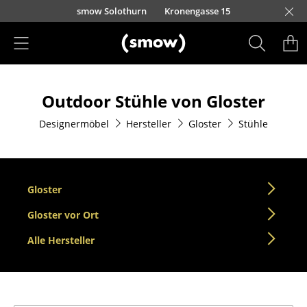
Direkt zum Inhalt
smow Solothurn
Kronengasse 15
Produkte
Outdoor Stühle von Gloster
Sitzmöbel
Designermöbel
Hersteller
Gloster
Stühle
Esszimmerstühle
Sofas
Sessel
Gloster
Loungesessel
Gloster vor Ort
Alle Hersteller
Stühle
Freischwinger
Barhocker