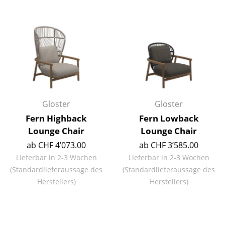
Einzelteile
... alle Tische
Aufbewahren
Regale & Schränke
Bücherregale
Gloster
Gloster
Wandregale
Fern Highback
Fern Lowback
Lounge Chair
Lounge Chair
Sideboards & Kommoden
ab CHF 4’073.00
ab CHF 3’585.00
TV Möbel
Lieferbar in 2-3 Wochen
Lieferbar in 2-3 Wochen
(Standardlieferaussage des
(Standardlieferaussage des
Beistell- & Rollcontainer
Herstellers)
Herstellers)
Barmöbel
Garderoben