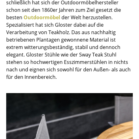
schließlich hat sich der Outdoormöbelhersteller
Spiegel
schon seit den 1860er Jahren zum Ziel gesetzt die
besten
Outdoormöbel
der Welt herzustellen.
Figuren & Miniaturen
Spezialisiert hat sich Gloster dabei auf die
Verarbeitung von Teakholz. Das aus nachhaltig
Vasen
betriebenen Plantagen gewonnene Material ist
Tabletts
extrem witterungsbeständig, stabil und dennoch
elegant. Gloster Stühle wie der Sway Teak Stuhl
Büroutensilien
stehen so hochwertigen Esszimmerstühlen in nichts
nach und eignen sich sowohl für den Außen- als auch
Aufbewahrungsboxen
für den Innenbereich.
Decken
Kissen
Teppiche
Vorhänge
... alle Accessoires