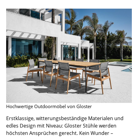
Akkuleuchten
... alle Leuchten
Betten
Doppelbetten
Einzelbetten
Stapelbetten
Kinderbetten
Nachttische & Bettzubehör
Hochwertige Outdoormöbel von Gloster
... alle Betten
Erstklassige, witterungsbeständige Materialen und
Accessoires
edles Design mit Niveau: Gloster Stühle werden
höchsten Ansprüchen gerecht. Kein Wunder –
Uhren