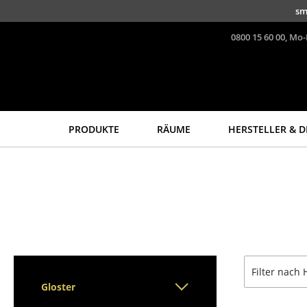
Direkt zum Inhalt
sm
0800 15 60 00, Mo-
PRODUKTE
RÄUME
HERSTELLER & D
Sitzmöbel
Tische
Esszimmerstühle
Esstische
Sofas
Beistelltische
Sessel
Couchtische
Loungesessel
Schreibtische
Stühle
Sekretäre & PC-Tische
Filter nach 
Freischwinger
Konferenztische
Gloster
Barhocker
Stehtische &