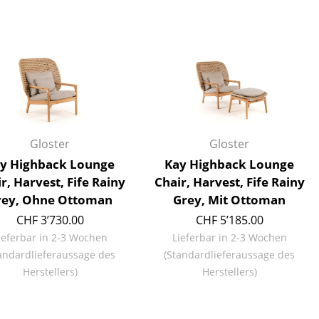
Decken
Kissen
Teppiche
Vorhänge
... alle Accessoires
Gloster
Gloster
y Highback Lounge
Kay Highback Lounge
r, Harvest, Fife Rainy
Chair, Harvest, Fife Rainy
rey, Ohne Ottoman
Grey, Mit Ottoman
CHF 3’730.00
CHF 5’185.00
ieferbar in 2-3 Wochen
Lieferbar in 2-3 Wochen
Büro
andardlieferaussage des
(Standardlieferaussage des
Arbeitsplatz
Herstellers)
Herstellers)
Management Büro
Konferenzraum