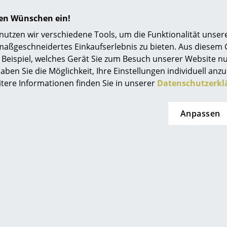
. Dank ihres zurückhaltenden Designs sind die Gloster Ga
tellers, wie zum Beispiel der Grid oder der
Bay Kollektion
hren Wünschen ein!
r Verarbeitung steht bei dem Umternehmen auch der respe
tzen wir verschiedene Tools, um die Funktionalität unsere
en pflanzt der Möbelhersteller die Bäume zur Herstellung d
maßgeschneidertes Einkaufserlebnis zu bieten. Aus diesem
en an und garantiert so nachhaltigen Anbau und die hohe 
Beispiel, welches Gerät Sie zum Besuch unserer Website nu
aben Sie die Möglichkeit, Ihre Einstellungen individuell anzu
itere Informationen finden Sie in unserer
Datenschutzerkl
Anpassen