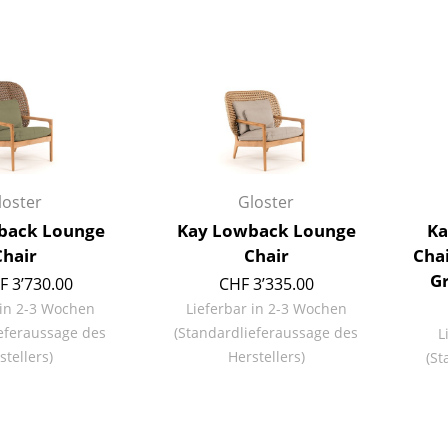
Barmöbel
Outdoor-Leuchten
Garderoben
Akkuleuchten
Kleinaufbewahrung
... alle Leuchten
Einzelteile
... alle Aufbewahrungsmöbel
USM Haller Konfigurator
loster
Gloster
back Lounge
Kay Lowback Lounge
Ka
Chair
Chair
Chai
G
F 3’730.00
CHF 3’335.00
 in 2-3 Wochen
Lieferbar in 2-3 Wochen
eferaussage des
(Standardlieferaussage des
L
Zuhause
stellers)
Herstellers)
(St
Wohnzimmer
Esszimmer
Schlafzimmer