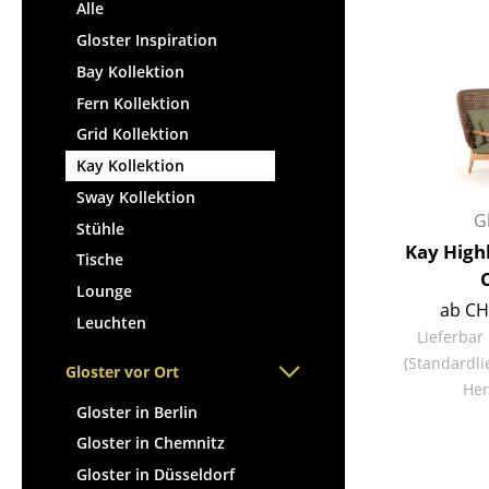
Stehpulte
Alle
Hocker
Kindertische
Gloster Inspiration
Bänke & Liegen
Gartentische
Bay Kollektion
Sitzsäcke
Servierwagen
Fern Kollektion
Gartenstühle
Einzelteile
Grid Kollektion
Kinderstühle
... alle Tische
Kay Kollektion
Schaukelstühle
Bürodrehstühle
Sway Kollektion
G
Konferenzstühle
Stühle
Kay High
Bürosessel
Tische
Einzelteile
Lounge
ab CH
... alle Sitzmöbel
Leuchten
Lieferbar
(Standardli
Gloster vor Ort
Her
Gloster in Berlin
Gloster in Chemnitz
Gloster in Düsseldorf