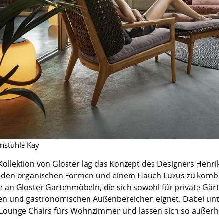
Farbwelten
Das Original
Geschenkideen
sch
enstühle Kay
 einen Blick
Kollektion von Gloster lag das Konzept des Designers Henri
nden organischen Formen und einem Hauch Luxus zu kombin
e an Gloster Gartenmöbeln, die sich sowohl für private Gär
 und gastronomischen Außenbereichen eignet. Dabei unter
 eingeben
 Lounge Chairs fürs Wohnzimmer und lassen sich so außerh