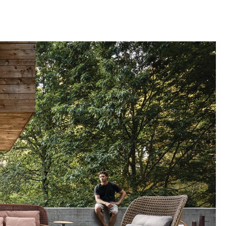
sign
n
ien