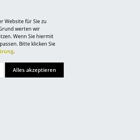
rtenmöbel auch mit anderen Produkten des erfahrenen
, kombinierbar. Neben erstklassigem Design und
ktvolle Umgang mit Rohstoffen im Fokus. Seit den
r Website für Sie zu
er Gloster Teakholz-Möbel auf firmeneigenen Plantagen
 Grund werten wir
Qualität jedes einzelnen Baumstammes.
tzen. Wenn Sie hiermit
passen. Bitte klicken Sie
ärung
.
Alles akzeptieren