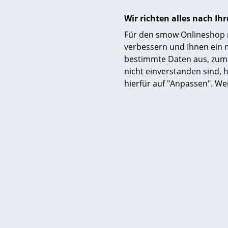
integrieren
Outdoorhers
Wir richten alles nach I
hochwertige
Für den smow Onlineshop nu
1970er Jahr
verbessern und Ihnen ein 
in Indonesi
bestimmte Daten aus, zum 
nicht einverstanden sind, h
hierfür auf "Anpassen". We