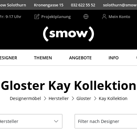
ow Solothurn
Kronengasse 15
032 622 55 52
solothurn@smow
Fr: 9-17 Uhr
Projektplanung
Mein Konto
ESIGNER
THEMEN
ANGEBOTE
INFO
Aufbewahren
Licht
Gloster Kay Kollektion
Regale & Schränke
Hängeleuchten &
Deckenleuchten
Bücherregale
Tischleuchten
Designermöbel
Hersteller
Gloster
Kay Kollektion
Wandregale
Schreibtischleuchten
Sideboards &
Kommoden
Stehleuchten &
Leseleuchten
Hersteller
Filter nach Designer
TV Möbel
Bodenleuchten
Beistell- &
Rollcontainer
Wandleuchten