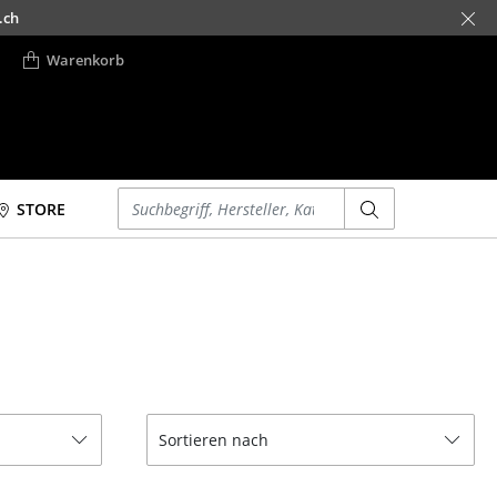
.ch
Warenkorb
Einen Suchbegriff eingeben
STORE
Betten
Accessoires
Doppelbetten
Uhren
Einzelbetten
Spiegel
Stapelbetten
Figuren & Miniaturen
Kinderbetten
Vasen
Nachttische &
Tabletts
Sortieren nach
Bettzubehör
Büroutensilien
... alle Betten
Aufbewahrungsboxen