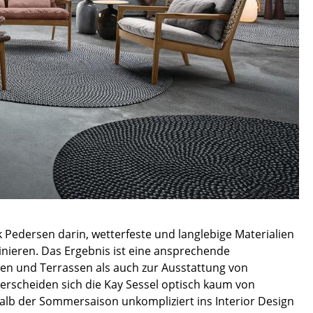
Unternehmen
Über uns
smow vor Ort
Jobs bei smow
Arbeiten bei smow
Newsletter
Presse
Impressum
k Pedersen darin, wetterfeste und langlebige Materialien
ieren. Das Ergebnis ist eine ansprechende
ten und Terrassen als auch zur Ausstattung von
scheiden sich die Kay Sessel optisch kaum von
alb der Sommersaison unkompliziert ins Interior Design