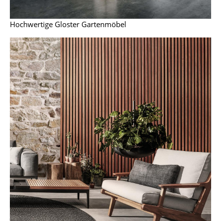
Büro
Hochwertige Gloster Gartenmöbel
Arbeitsplatz
Management Büro
Konferenzraum
Empfang
Cafeteria
Branchenlösungen
Sicheres Arbeiten
Hersteller & Designer
Hersteller