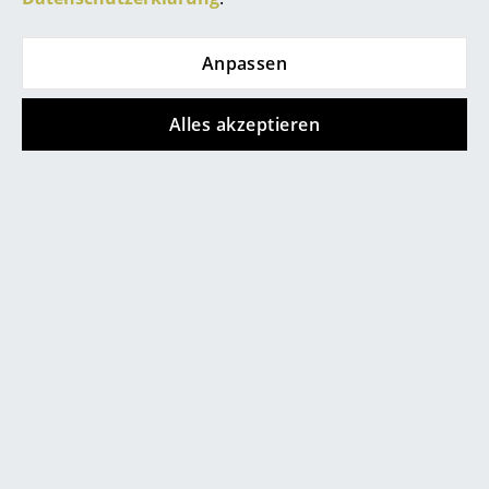
Marcel Breuer
Anpassen
Philippe Starck
Verner Panton
Alles akzeptieren
... alle Designer A-Z
Themen
Neu bei smow
Inspiration
Special Editions
Designklassiker
Frauen im Design