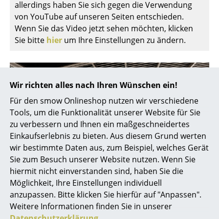
allerdings haben Sie sich gegen die Verwendung
... alle Hersteller A-Z
von YouTube auf unseren Seiten entschieden.
Wenn Sie das Video jetzt sehen möchten, klicken
Designer
Sie bitte
hier
um Ihre Einstellungen zu ändern.
Alvar Aalto
Arne Jacobsen
Wir richten alles nach Ihren Wünschen ein!
Charles & Ray Eames
Für den smow Onlineshop nutzen wir verschiedene
Tools, um die Funktionalität unserer Website für Sie
Eero Saarinen
zu verbessern und Ihnen ein maßgeschneidertes
Einkaufserlebnis zu bieten. Aus diesem Grund werten
Egon Eiermann
wir bestimmte Daten aus, zum Beispiel, welches Gerät
Eileen Gray
Sie zum Besuch unserer Website nutzen. Wenn Sie
hiermit nicht einverstanden sind, haben Sie die
Jean Prouvé
Möglichkeit, Ihre Einstellungen individuell
anzupassen. Bitte klicken Sie hierfür auf "Anpassen".
Le Corbusier
Weitere Informationen finden Sie in unserer
Ludwig Mies van der Rohe
Datenschutzerklärung
.
Gloster Sofa Bay