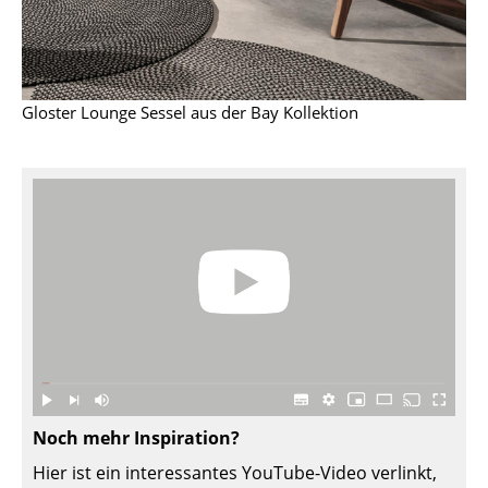
Artemide
Cassina
Fritz Hansen
Gloster Lounge Sessel aus der Bay Kollektion
HAY
Knoll International
Louis Poulsen
Muuto
Nils Holger Moormann
Richard Lampert
Thonet
USM Haller
Noch mehr Inspiration?
Hier ist ein interessantes YouTube-Video verlinkt,
Vitra