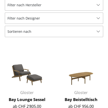
Filter nach Hersteller
Hocker
Bänke & Liegen
Filter nach Designer
Sitzsäcke
Sortieren nach
Gartenstühle
Kinderstühle
Schaukelstühle
Bürodrehstühle
Konferenzstühle
Bürosessel
Gloster
Gloster
Einzelteile
Bay Lounge Sessel
Bay Beistelltisch
... alle Sitzmöbel
ab CHF 2’805.00
ab CHF 956.00