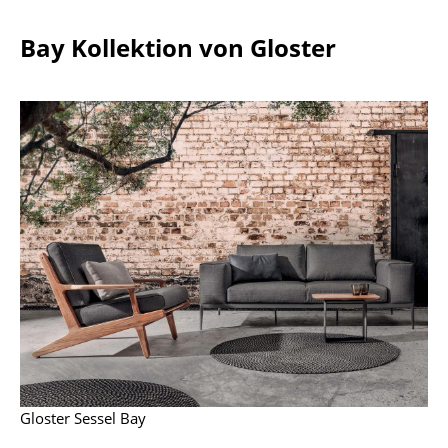
Akkuleuchten
Bay Kollektion von Gloster
... alle Leuchten
Betten
Doppelbetten
Einzelbetten
Stapelbetten
Kinderbetten
Nachttische & Bettzubehör
... alle Betten
Accessoires
Gloster Sessel Bay
Uhren