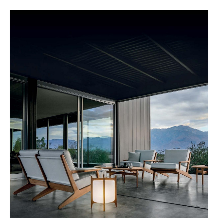
Räume
Zuhause
Wohnzimmer
Esszimmer
Schlafzimmer
Kinderzimmer
Arbeitszimmer
Diele
Badezimmer
Stauraum
Balkon & Garten