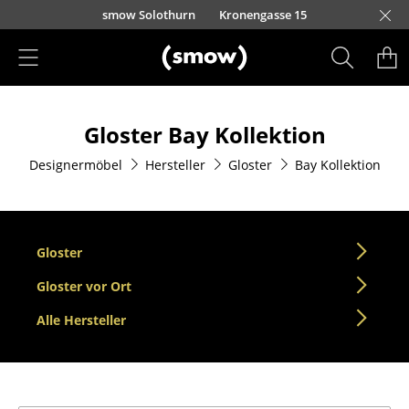
Direkt zum Inhalt
smow Solothurn
Kronengasse 15
Produkte
Gloster Bay Kollektion
Sitzmöbel
Designermöbel
Hersteller
Gloster
Bay Kollektion
Esszimmerstühle
Sofas
Sessel
Gloster
Loungesessel
Gloster vor Ort
Alle Hersteller
Stühle
Freischwinger
Barhocker