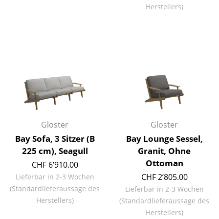
Herstellers)
Einzelteile
... alle Tische
Aufbewahren
Regale & Schränke
Bücherregale
Wandregale
Gloster
Gloster
Sideboards & Kommoden
Bay Sofa, 3 Sitzer (B
Bay Lounge Sessel,
TV Möbel
225 cm), Seagull
Granit, Ohne
Ottoman
CHF 6’910.00
Beistell- & Rollcontainer
CHF 2’805.00
Lieferbar in 2-3 Wochen
Barmöbel
(Standardlieferaussage des
Lieferbar in 2-3 Wochen
Herstellers)
(Standardlieferaussage des
Garderoben
Herstellers)