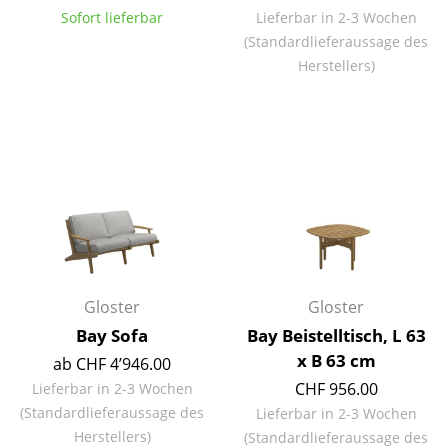
Sofort lieferbar
Lieferbar in 2-3 Wochen
Tische
(Standardlieferaussage des
Esstische
Herstellers)
Beistelltische
Couchtische
Schreibtische
Sekretäre & PC-Tische
Konferenztische
Stehtische & Stehpulte
Gloster
Gloster
Bay Sofa
Bay Beistelltisch, L 63
Kindertische
x B 63 cm
ab CHF 4’946.00
Gartentische
CHF 956.00
Lieferbar in 2-3 Wochen
(Standardlieferaussage des
Lieferbar in 2-3 Wochen
Servierwagen
Herstellers)
(Standardlieferaussage des