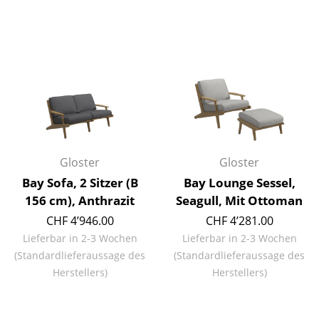
Kleinaufbewahrung
Einzelteile
... alle Aufbewahrungsmöbel
Licht
Hängeleuchten & Deckenleuchten
Tischleuchten
Gloster
Gloster
Bay Sofa, 2 Sitzer (B
Bay Lounge Sessel,
Schreibtischleuchten
156 cm), Anthrazit
Seagull, Mit Ottoman
Stehleuchten & Leseleuchten
CHF 4’946.00
CHF 4’281.00
Lieferbar in 2-3 Wochen
Lieferbar in 2-3 Wochen
Bodenleuchten
(Standardlieferaussage des
(Standardlieferaussage des
Herstellers)
Herstellers)
Wandleuchten
Outdoor-Leuchten