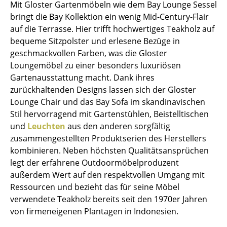
Mit Gloster Gartenmöbeln wie dem Bay Lounge Sessel
Spiegel
bringt die Bay Kollektion ein wenig Mid-Century-Flair
auf die Terrasse. Hier trifft hochwertiges Teakholz auf
Figuren & Miniaturen
bequeme Sitzpolster und erlesene Bezüge in
geschmackvollen Farben, was die Gloster
Vasen
Loungemöbel zu einer besonders luxuriösen
Tabletts
Gartenausstattung macht. Dank ihres
zurückhaltenden Designs lassen sich der Gloster
Büroutensilien
Lounge Chair und das Bay Sofa im skandinavischen
Stil hervorragend mit Gartenstühlen, Beistelltischen
Aufbewahrungsboxen
und
Leuchten
aus den anderen sorgfältig
Decken
zusammengestellten Produktserien des Herstellers
kombinieren. Neben höchsten Qualitätsansprüchen
Kissen
legt der erfahrene Outdoormöbelproduzent
außerdem Wert auf den respektvollen Umgang mit
Teppiche
Ressourcen und bezieht das für seine Möbel
Vorhänge
verwendete Teakholz bereits seit den 1970er Jahren
von firmeneigenen Plantagen in Indonesien.
... alle Accessoires